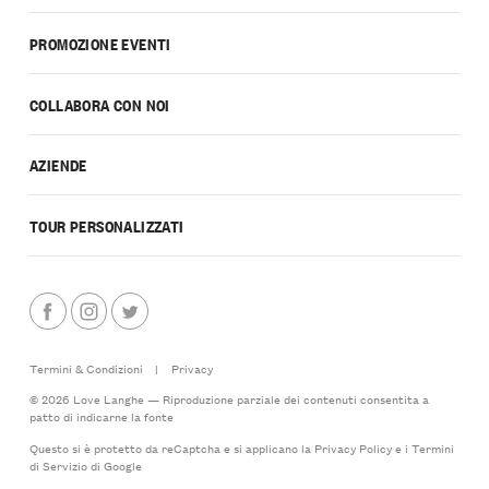
PROMOZIONE EVENTI
COLLABORA CON NOI
AZIENDE
TOUR PERSONALIZZATI
Termini & Condizioni
|
Privacy
© 2026 Love Langhe — Riproduzione parziale dei contenuti consentita a
patto di indicarne la fonte
Questo si è protetto da reCaptcha e si applicano la
Privacy Policy
e i
Termini
di Servizio
di Google