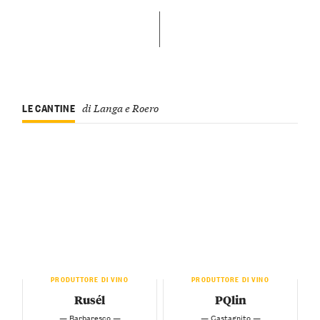
LE CANTINE
di Langa e Roero
PRODUTTORE DI VINO
PRODUTTORE DI VINO
Rusél
PQlin
— Barbaresco —
— Castagnito —