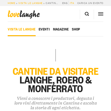
HOME
»
VISITA LE LANGHE
»
CANTINE E DEGUSTAZIONI
ENG
ITA
CARICA UN EVENTO
love
langhe
VISITA LE LANGHE
EVENTI
MAGAZINE
SHOP
CANTINE DA VISITARE
LANGHE, ROERO &
MONFERRATO
Vieni a conoscere i produttori, degusta i
loro vini direttamente in Cantina e ascolta
la storia di ogni etichetta.