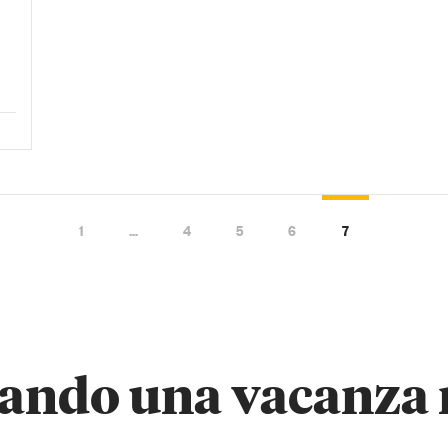
1
…
4
5
6
7
zando una vacanza 