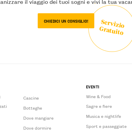
anizzare il viaggio dei tuoi sogni e vivi la tua vac
Servizio
CHIEDICI UN CONSIGLIO!
Gratuito
EVENTI
x
Wine & Food
Cascine
zati
Sagre e fiere
Botteghe
Musica e nightlife
Dove mangiare
à
Sport e passeggiate
Dove dormire