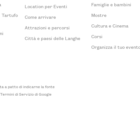
a
Famiglie e bambini
Location per Eventi
l Tartufo
Mostre
Come arrivare
Cultura e Cinema
Attrazioni e percorsi
ni
Corsi
Città e paesi delle Langhe
Organizza il tuo event
 a patto di indicarne la fonte
i
Termini di Servizio
di Google