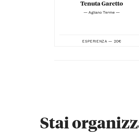
Tenuta Garetto
— Agliano Terme —
ESPERIENZA —
20€
Stai organiz