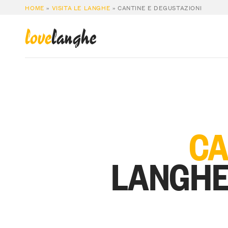
HOME
»
VISITA LE LANGHE
»
CANTINE E DEGUSTAZIONI
love
langhe
CA
LANGHE