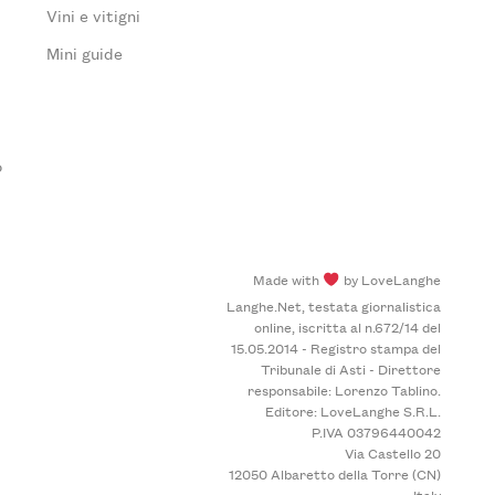
Vini e vitigni
Mini guide
o
Made with
by LoveLanghe
Langhe.Net, testata giornalistica
online, iscritta al n.672/14 del
15.05.2014 - Registro stampa del
Tribunale di Asti - Direttore
responsabile: Lorenzo Tablino.
Editore: LoveLanghe S.R.L.
P.IVA 03796440042
Via Castello 20
12050 Albaretto della Torre (CN)
Italy