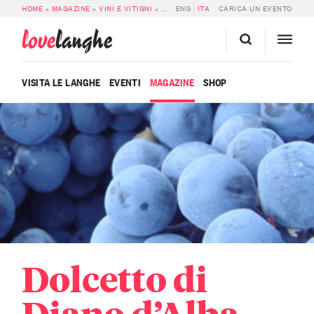
HOME
»
MAGAZINE
»
VINI E VITIGNI
»
DOLCETTO DI DIANO D’ALBA DOCG
ENG
ITA
CARICA UN EVENTO
love
langhe
VISITA LE LANGHE
EVENTI
MAGAZINE
SHOP
Dolcetto di
Diano d’Alba