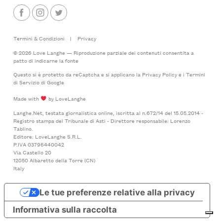
Termini & Condizioni
|
Privacy
© 2026 Love Langhe — Riproduzione parziale dei contenuti consentita a
patto di indicarne la fonte
Questo si è protetto da reCaptcha e si applicano la
Privacy Policy
e i
Termini
di Servizio
di Google
Made with
by LoveLanghe
Langhe.Net, testata giornalistica online, iscritta al n.672/14 del 15.05.2014 -
Registro stampa del Tribunale di Asti - Direttore responsabile: Lorenzo
Tablino.
Editore: LoveLanghe S.R.L.
P.IVA 03796440042
Via Castello 20
12050 Albaretto della Torre (CN)
Italy
Le tue preferenze relative alla privacy
Informativa sulla raccolta