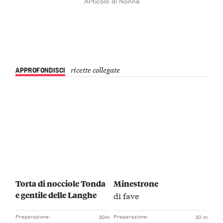
Articolo di Nonna
APPROFONDISCI
ricette collegate
Torta di nocciole Tonda
Minestrone
e gentile delle Langhe
di fave
Preparazione:
Preparazione:
30m
30 m