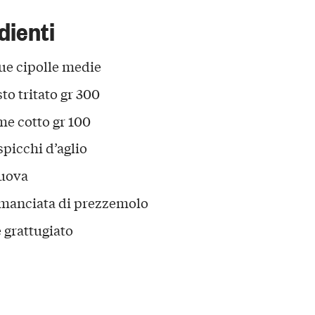
dienti
ue cipolle medie
to tritato gr 300
me cotto gr 100
spicchi d’aglio
uova
manciata di prezzemolo
 grattugiato