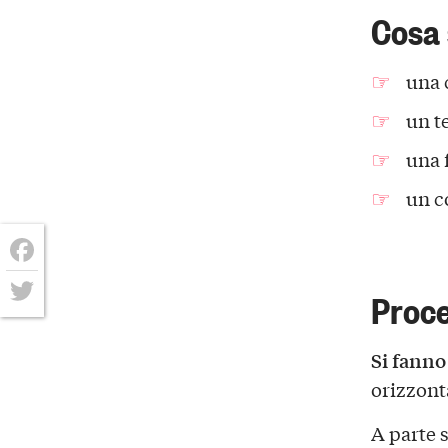
Cosa
una 
un t
una 
un c
Facebook
Proc
Twitter
Si fanno 
orizzont
A parte s