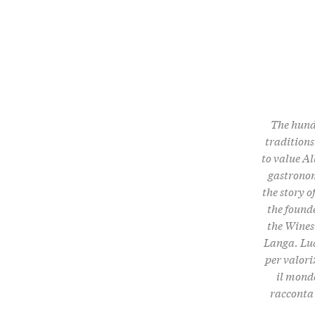
The hundr
traditions
to value Al
gastronom
the story 
the founde
the Wines o
Langa. Luc
per valori
il mondo
racconta 