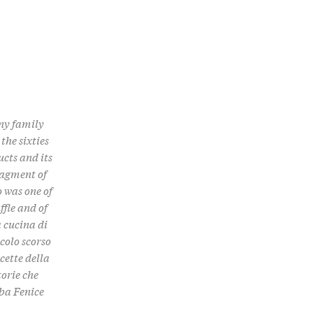
any family
the sixties
ucts and its
ragment of
 was one of
ffle and of
la cucina di
colo scorso
cette della
torie che
aba Fenice