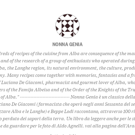
NONNA GENIA
eds of recipes of the cuisine from Alba are consequence of the m
 and of the research of a group of enthusiasts who operated during 
ba, the Langhe region, its natural environment, the culture, prod
y. Many recipes come together with memories, fantasies and a f
of Luciano De Giacomi, pharmacist and gourmet lover of Alba, who
rs of the Famija Albeisa and of the Order of the Knights of the Tru
f Alba." --------------------------------- Nonna Genia è un classico del
iano De Giacomi (farmacista che operò negli anni Sessanta del se
zzare Alba e le Langhe) e Beppe Lodi raccontano, attraverso 100 ri
 perduto dei sapori della terra. Un libro da leggere anche per le s
e da guardare per le foto di Aldo Agnelli.
vai alla pagina dell'Ar