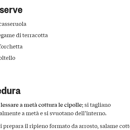
 serve
casseruola
egame di terracotta
forchetta
oltello
edura
lessare a metà cottura le cipolle
; si tagliano
almente a metà e si svuotano dell’interno.
i prepara il ripieno formato da arrosto, salame cott