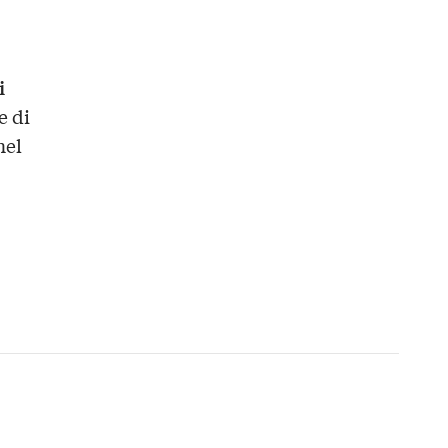
i
e di
nel