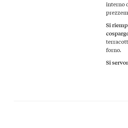
interno 
prezzemo
Si riempi
cospargo
terracot
forno.
Si servo