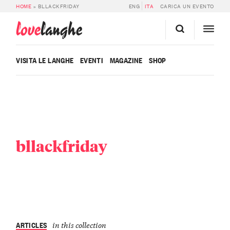
HOME
»
BLLACKFRIDAY
ENG
ITA
CARICA UN EVENTO
love
langhe
VISITA LE LANGHE
EVENTI
MAGAZINE
SHOP
bllackfriday
ARTICLES
in this collection