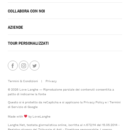
COLLABORA CON NOI
AZIENDE
TOUR PERSONALIZZATI
Termini & Condizioni
|
Privacy
© 2026 Love Langhe — Riproduzione parziale dei contenuti consentita a
patto di indicarne la fonte
Questo si è protetto da reCaptcha e si applicano la
Privacy Policy
e i
Termini
di Servizio
di Google
Made with
by LoveLanghe
Langhe.Net, testata giornalistica online, iscritta al n.672/14 del 15.05.2014 -
Registro stampa del Tribunale di Asti - Direttore responsabile: Lorenzo