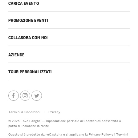
CARICA EVENTO
PROMOZIONE EVENTI
COLLABORA CON NOI
AZIENDE
TOUR PERSONALIZZATI
Termini & Condizioni
|
Privacy
© 2026 Love Langhe — Riproduzione parziale dei contenuti consentita a
patto di indicarne la fonte
Questo si è protetto da reCaptcha e si applicano la
Privacy Policy
e i
Termini