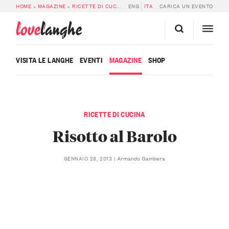
HOME
»
MAGAZINE
»
RICETTE DI CUCINA
»
ENG
RISOTTO AL BAROLO
ITA
CARICA UN EVENTO
love
langhe
VISITA LE LANGHE
EVENTI
MAGAZINE
SHOP
RICETTE DI CUCINA
Risotto al Barolo
Armando Gambera
GENNAIO 28, 2013