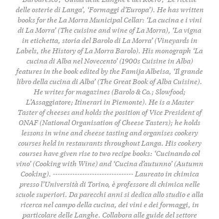
delle osterie di Langa’, ‘Formaggi d’Europa’). He has written
books for the La Morra Municipal Cellar: ‘La cucina e i vini
di La Morra’ (The cuisine and wine of La Morra), ‘La vigna
in etichetta, storia del Barolo di La Morra’ (Vineyards in
Labels, the History of La Morra Barolo). His monograph ‘La
cucina di Alba nel Novecento’ (1900s Cuisine in Alba)
features in the book edited by the Famija Albeisa, ‘Il grande
libro della cucina di Alba’ (The Great Book of Alba Cuisine).
He writes for magazines (Barolo & Co.; Slowfood;
L’Assaggiatore; Itinerari in Piemonte). He is a Master
Taster of cheeses and holds the position of Vice President of
ONAF (National Organisation of Cheese Tasters); he holds
lessons in wine and cheese tasting and organises cookery
courses held in restaurants throughout Langa. His cookery
courses have given rise to two recipe books: ‘Cucinando col
vino’ (Cooking with Wine) and ‘Cucina d’autunno’ (Autumn
Cooking). --------------------------------- Laureato in chimica
presso l’Università di Torino, è professore di chimica nelle
scuole superiori. Da parecchi anni si dedica allo studio e alla
ricerca nel campo della cucina, dei vini e dei formaggi, in
particolare delle Langhe. Collabora alle guide del settore