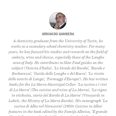
ARMANDO GAMBERA
A chemistry graduate from the University of Turin, he
works as a secondary school chemistry teacher. For many
years, he has focused his studies and research on the field of
cookery, wine and cheese, especially those of the Langhe
area of Italy. He contributes to Slow Food guides on the
subject (‘Osteria d’Italia’, ‘Le Strade del Barolo’, ‘Barolo e
Barbaresco’, ‘Guida delle Langhe e del Roero’, ‘Le ricette
delle osterie di Langa’, ‘Formaggi d’Europa’). He has written
books for the La Morra Municipal Cellar: ‘La cucina e i vini
di La Morra’ (The cuisine and wine of La Morra), ‘La vigna
in etichetta, storia del Barolo di La Morra’ (Vineyards in
Labels, the History of La Morra Barolo). His monograph ‘La
cucina di Alba nel Novecento’ (1900s Cuisine in Alba)
features in the book edited by the Famija Albeisa, ‘Il grande