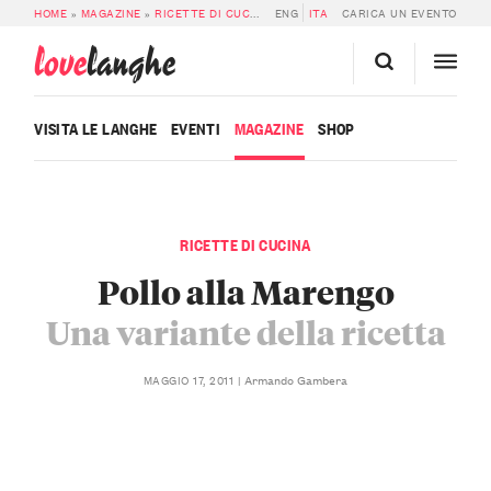
HOME
»
MAGAZINE
»
RICETTE DI CUCINA
»
ENG
POLLO ALLA MARENGO
ITA
CARICA UN EVENTO
love
langhe
VISITA LE LANGHE
EVENTI
MAGAZINE
SHOP
RICETTE DI CUCINA
Pollo alla Marengo
Una variante della ricetta
Armando Gambera
MAGGIO 17, 2011