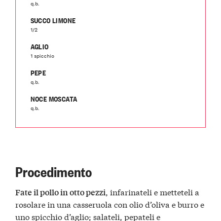
q.b.
SUCCO LIMONE
1/2
AGLIO
1 spicchio
PEPE
q.b.
NOCE MOSCATA
q.b.
Procedimento
, infarinateli e metteteli a
Fate il pollo in otto pezzi
rosolare in una casseruola con olio d’oliva e burro e
uno spicchio d’aglio; salateli, pepateli e