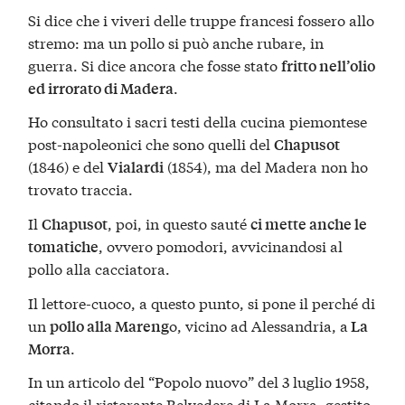
Si dice che i viveri delle truppe francesi fossero allo
stremo: ma un pollo si può anche rubare, in
guerra. Si dice ancora che fosse stato
fritto nell’olio
.
ed irrorato di Madera
Ho consultato i sacri testi della cucina piemontese
post-napoleonici che sono quelli del
Chapusot
(1846) e del
(1854), ma del Madera non ho
Vialardi
trovato traccia.
Il
, poi, in questo sauté
Chapusot
ci mette anche le
, ovvero pomodori, avvicinandosi al
tomatiche
pollo alla cacciatora.
Il lettore-cuoco, a questo punto, si pone il perché di
un
o, vicino ad Alessandria, a
pollo alla Mareng
La
.
Morra
In un articolo del “Popolo nuovo” del 3 luglio 1958,
citando il ristorante Belvedere di La Morra, gestito