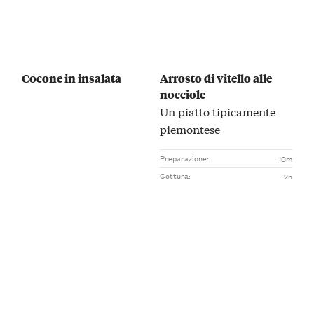
Cocone in insalata
Arrosto di vitello alle
nocciole
Un piatto tipicamente
piemontese
Preparazione:
10m
Cottura:
2h