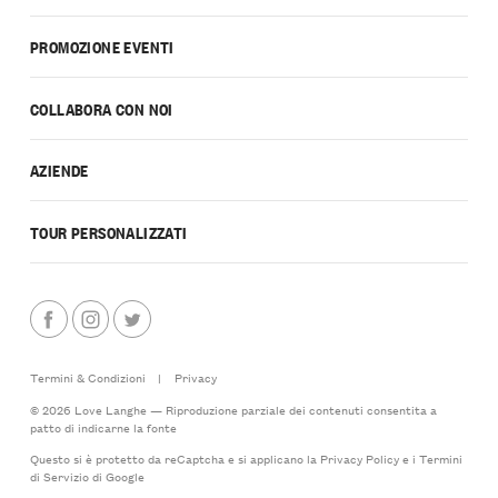
PROMOZIONE EVENTI
COLLABORA CON NOI
AZIENDE
TOUR PERSONALIZZATI
Termini & Condizioni
|
Privacy
© 2026 Love Langhe — Riproduzione parziale dei contenuti consentita a
patto di indicarne la fonte
Questo si è protetto da reCaptcha e si applicano la
Privacy Policy
e i
Termini
di Servizio
di Google