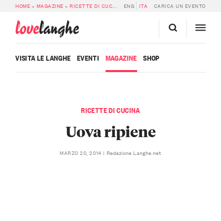
HOME
»
MAGAZINE
»
RICETTE DI CUCINA
»
ENG
UOVA RIPIENE
ITA
CARICA UN EVENTO
love
langhe
VISITA LE LANGHE
EVENTI
MAGAZINE
SHOP
RICETTE DI CUCINA
Uova ripiene
Redazione Langhe.net
MARZO 20, 2014