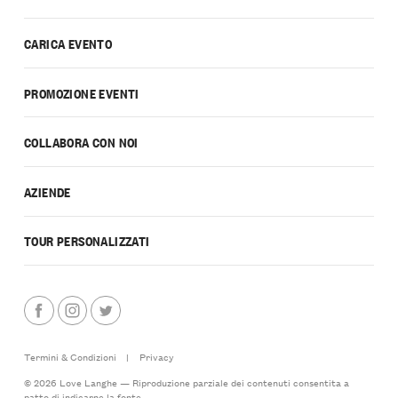
CARICA EVENTO
PROMOZIONE EVENTI
COLLABORA CON NOI
AZIENDE
TOUR PERSONALIZZATI
Termini & Condizioni
|
Privacy
© 2026 Love Langhe — Riproduzione parziale dei contenuti consentita a
patto di indicarne la fonte