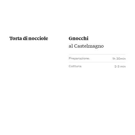
Torta di nocciole
Gnocchi
al Castelmagno
Preparazione:
1h 30min
Cottura:
2-3 min