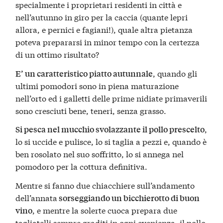
specialmente i proprietari residenti in città e
nell’autunno in giro per la caccia (quante lepri
allora, e pernici e fagiani!), quale altra pietanza
poteva prepararsi in minor tempo con la certezza
di un ottimo risultato?
, quando gli
E’ un caratteristico piatto autunnale
ultimi pomodori sono in piena maturazione
nell’orto ed i galletti delle prime nidiate primaverili
sono cresciuti bene, teneri, senza grasso.
,
Si pesca nel mucchio svolazzante il pollo prescelto
lo si uccide e pulisce, lo si taglia a pezzi e, quando è
ben rosolato nel suo soffritto, lo si annega nel
pomodoro per la cottura definitiva.
Mentre si fanno due chiacchiere sull’andamento
dell’annata
sorseggiando un bicchierotto di buon
, e mentre la solerte cuoca prepara due
vino
tagliatelli sempre graditi in ogni evenienza, il pollo