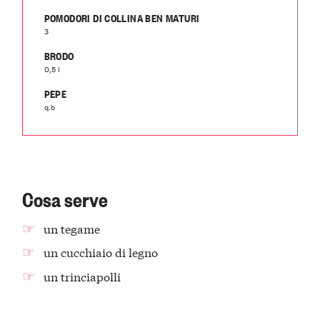
POMODORI DI COLLINA BEN MATURI
3
BRODO
0,5 l
PEPE
q.b
Cosa serve
un tegame
un cucchiaio di legno
un trinciapolli