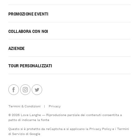
PROMOZIONE EVENTI
COLLABORA CON NOI
AZIENDE
TOUR PERSONALIZZATI
Termini & Condizioni
|
Privacy
© 2026 Love Langhe — Riproduzione parziale dei contenuti consentita a
patto di indicarne la fonte
Questo si è protetto da reCaptcha e si applicano la
Privacy Policy
e i
Termini
di Servizio
di Google