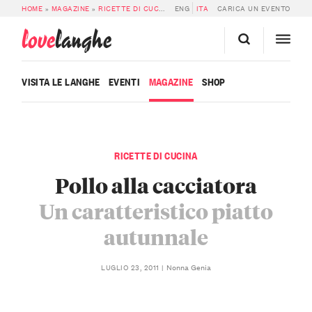
HOME
»
MAGAZINE
»
RICETTE DI CUCINA
»
ENG
POLLO ALLA CACCIATORA
ITA
CARICA UN EVENTO
love
langhe
VISITA LE LANGHE
EVENTI
MAGAZINE
SHOP
RICETTE DI CUCINA
Pollo alla cacciatora
Un caratteristico piatto
autunnale
Nonna Genia
LUGLIO 23, 2011