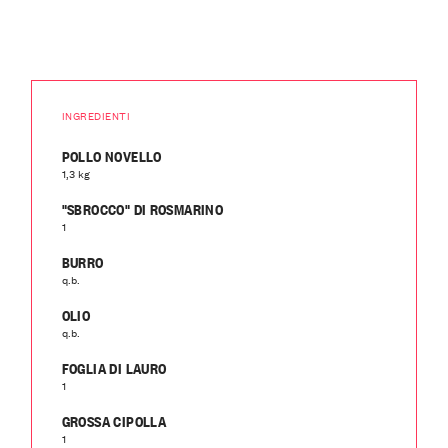
INGREDIENTI
POLLO NOVELLO
1,3 kg
"SBROCCO" DI ROSMARINO
1
BURRO
q.b.
OLIO
q.b.
FOGLIA DI LAURO
1
GROSSA CIPOLLA
1