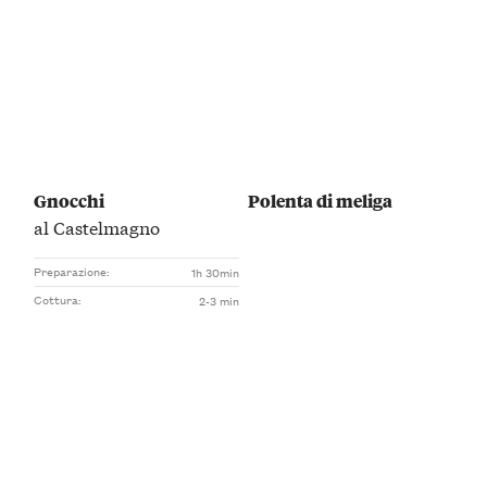
Gnocchi
Polenta di meliga
al Castelmagno
Preparazione:
1h 30min
Cottura:
2-3 min