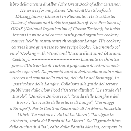
libro della cucina di Alba’ (The Great Book of Alba Cuisine).
He writes for magazines (Barolo & Co.; Slowfood;
L’Assaggiatore; Itinerari in Piemonte). He is a Master
Taster of cheeses and holds the position of Vice President of
ONAF (National Organisation of Cheese Tasters); he holds
lessons in wine and cheese tasting and organises cookery
courses held in restaurants throughout Langa. His cookery
courses have given rise to two recipe books: ‘Cucinando col
vino’ (Cooking with Wine) and ‘Cucina d’autunno’ (Autumn
Cooking). --------------------------------- Laureato in chimica
presso l’Università di Torino, è professore di chimica nelle
scuole superiori. Da parecchi anni si dedica allo studio e alla
ricerca nel campo della cucina, dei vini e dei formaggi, in
particolare delle Langhe. Collabora alle guide del settore
pubblicate dallo Slow Food ("Osteria d’Italia", "Le strade del
Barolo", "Barolo e Barbaresco", "Guida delle Langhe e del
Roero", "Le ricette delle osterie di Langa", "Formaggi
d’Europa"). Per la Cantina Comunale di La Morra ha scritto
i libri: "La cucina e i vini di La Morra", "La vigna in
etichetta, storia del Barolo di La Morra". Su "Il grande libro
della cucina di Alba", edito dalla Famija Albeisa, compare la