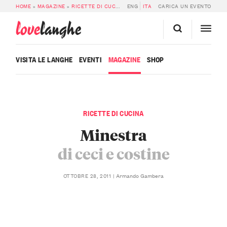
HOME
»
MAGAZINE
»
RICETTE DI CUCINA
»
ENG
MINESTRA DI CECI E COSTINE
ITA
CARICA UN EVENTO
love
langhe
VISITA LE LANGHE
EVENTI
MAGAZINE
SHOP
RICETTE DI CUCINA
Minestra
di ceci e costine
Armando Gambera
OTTOBRE 28, 2011