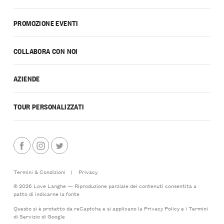
PROMOZIONE EVENTI
COLLABORA CON NOI
AZIENDE
TOUR PERSONALIZZATI
Termini & Condizioni
|
Privacy
© 2026 Love Langhe — Riproduzione parziale dei contenuti consentita a
patto di indicarne la fonte
Questo si è protetto da reCaptcha e si applicano la
Privacy Policy
e i
Termini
di Servizio
di Google