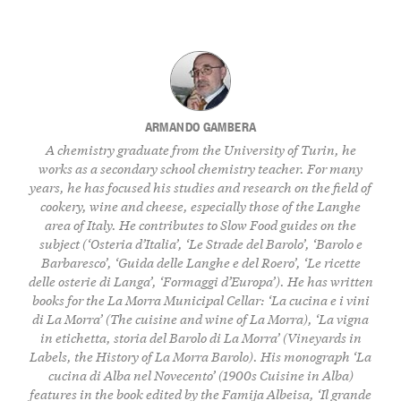
ARMANDO GAMBERA
A chemistry graduate from the University of Turin, he
works as a secondary school chemistry teacher. For many
years, he has focused his studies and research on the field of
cookery, wine and cheese, especially those of the Langhe
area of Italy. He contributes to Slow Food guides on the
subject (‘Osteria d’Italia’, ‘Le Strade del Barolo’, ‘Barolo e
Barbaresco’, ‘Guida delle Langhe e del Roero’, ‘Le ricette
delle osterie di Langa’, ‘Formaggi d’Europa’). He has written
books for the La Morra Municipal Cellar: ‘La cucina e i vini
di La Morra’ (The cuisine and wine of La Morra), ‘La vigna
in etichetta, storia del Barolo di La Morra’ (Vineyards in
Labels, the History of La Morra Barolo). His monograph ‘La
cucina di Alba nel Novecento’ (1900s Cuisine in Alba)
features in the book edited by the Famija Albeisa, ‘Il grande