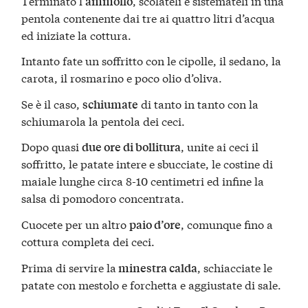
Terminato l’
, scolateli e sistemateli in una
ammollo
pentola contenente dai tre ai quattro litri d’acqua
ed iniziate la cottura.
Intanto fate un soffritto con le cipolle, il sedano, la
carota, il rosmarino e poco olio d’oliva.
Se è il caso,
di tanto in tanto con la
schiumate
schiumarola la pentola dei ceci.
Dopo quasi
, unite ai ceci il
due ore di bollitura
soffritto, le patate intere e sbucciate, le costine di
maiale lunghe circa 8-10 centimetri ed infine la
salsa di pomodoro concentrata.
Cuocete per un altro
, comunque fino a
paio d’ore
cottura completa dei ceci.
Prima di servire la
, schiacciate le
minestra calda
patate con mestolo e forchetta e aggiustate di sale.