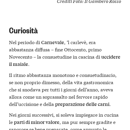
Crediti Foto:
Il Gambero Rosso
Curiosità
Nel periodo di
, ‘l carlevè, era
Carnevale
abbastanza diffusa – fine Ottocento, primo
Novecento – la consuetudine in cascina di
uccidere
.
il maiale
Il ritmo abbastanza monotono e consuetudinario,
se non proprio dimesso, della vita gastronomica
che si snodava per tutti i giorni dell’anno, aveva
allora come un soprassalto nel fervore rapido
dell’uccisione e della
.
preparazione delle carni
Nei giorni successivi, si soleva impiegare in cucina
le
, ma pur sempre gradite e
parti di minor valore
saporose se bene preparate, come appunto le