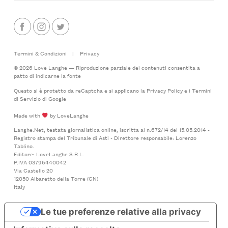
Termini & Condizioni
|
Privacy
© 2026 Love Langhe — Riproduzione parziale dei contenuti consentita a
patto di indicarne la fonte
Questo si è protetto da reCaptcha e si applicano la
Privacy Policy
e i
Termini
di Servizio
di Google
Made with
by LoveLanghe
Langhe.Net, testata giornalistica online, iscritta al n.672/14 del 15.05.2014 -
Registro stampa del Tribunale di Asti - Direttore responsabile: Lorenzo
Tablino.
Editore: LoveLanghe S.R.L.
P.IVA 03796440042
Via Castello 20
12050 Albaretto della Torre (CN)
Italy
Le tue preferenze relative alla privacy