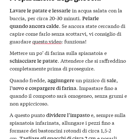
in acqua salata con la
Lavare le patate e lessarle
buccia, per circa 20-30 minuti.
Pelarle
. Se ancora state cercando di
quando ancora calde
capire come farlo senza scottarvi, vi consiglio di
guardare
questo video
: funziona!
Mettere un po’ di farina sulla spianatoia e
. Attendere che si raffreddino
schiacciare le patate
completamente prima di proseguire.
Quando fredde,
un pizzico di
aggiungere
sale,
l’
. Impastare fino a
uovo
e cospargere di farina
quando il composto sarà omogeneo, senza grumi e
non appiccicoso.
A questo punto
e, sempre sulla
dividere l’impasto
spianatoia infarinata, allungare i pezzi fino a
formare dei bastoncini rotondi di circa 1,5-2
cm.
e posarli
Tagliare gli gnocchi di circa 2 cm