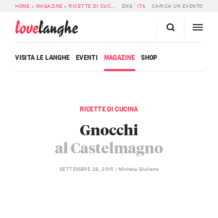
HOME
»
MAGAZINE
»
RICETTE DI CUCINA
»
ENG
GNOCCHI AL CASTELMAGNO
ITA
CARICA UN EVENTO
love
langhe
VISITA LE LANGHE
EVENTI
MAGAZINE
SHOP
RICETTE DI CUCINA
Gnocchi
al Castelmagno
Michela Giuliano
SETTEMBRE 29, 2015