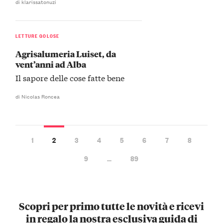
di klarissatonuzi
LETTURE GOLOSE
Agrisalumeria Luiset, da
vent’anni ad Alba
Il sapore delle cose fatte bene
di Nicolas Roncea
1
2
3
4
5
6
7
8
9
…
89
Scopri per primo tutte le novità e ricevi
in regalo la nostra esclusiva guida di