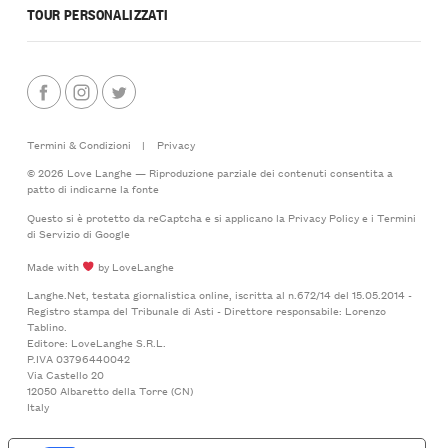
TOUR PERSONALIZZATI
Termini & Condizioni
|
Privacy
© 2026 Love Langhe — Riproduzione parziale dei contenuti consentita a
patto di indicarne la fonte
Questo si è protetto da reCaptcha e si applicano la
Privacy Policy
e i
Termini
di Servizio
di Google
Made with
by LoveLanghe
Langhe.Net, testata giornalistica online, iscritta al n.672/14 del 15.05.2014 -
Registro stampa del Tribunale di Asti - Direttore responsabile: Lorenzo
Tablino.
Editore: LoveLanghe S.R.L.
P.IVA 03796440042
Via Castello 20
12050 Albaretto della Torre (CN)
Italy