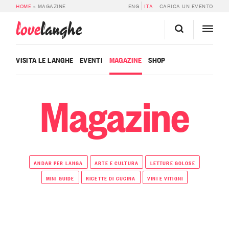
HOME
»
MAGAZINE
ENG
ITA
CARICA UN EVENTO
love
langhe
VISITA LE LANGHE
EVENTI
MAGAZINE
SHOP
Magazine
ANDAR PER LANGA
ARTE E CULTURA
LETTURE GOLOSE
MINI GUIDE
RICETTE DI CUCINA
VINI E VITIGNI