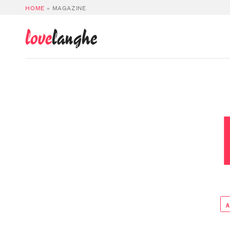
HOME
»
MAGAZINE
love
langhe
A