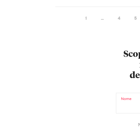
1
…
4
5
Scop
de
Nome