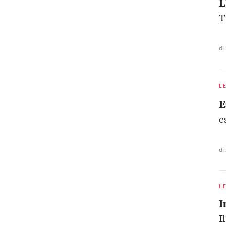
L
T
di
L
E
e
di
L
I
I