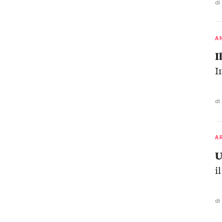
di
A
I
I
di
A
U
i
di