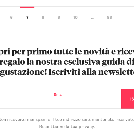
6
7
8
9
10
…
89
ri per primo tutte le novità e rice
regalo la nostra esclusiva guida d
gustazione! Iscriviti alla newslett
Email
Non riceverai mai spam e il tuo indirizzo sarà mantenuto riservato
Rispettiamo la tua privacy.