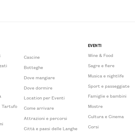
EVENTI
x
Wine & Food
Cascine
zati
Sagre e fiere
Botteghe
Musica e nightlife
Dove mangiare
à
Sport e passeggiate
Dove dormire
a
Famiglie e bambini
Location per Eventi
l Tartufo
Mostre
Come arrivare
Cultura e Cinema
Attrazioni e percorsi
ni
Corsi
Città e paesi delle Langhe