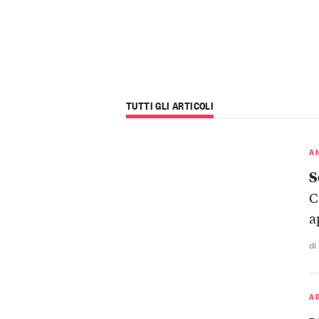
TUTTI GLI ARTICOLI
A
S
C
a
di
A