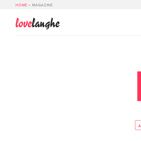
HOME
»
MAGAZINE
love
langhe
A