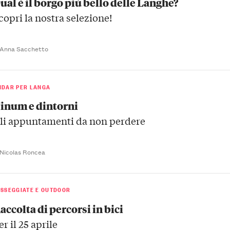
ual è il borgo più bello delle Langhe?
copri la nostra selezione!
 Anna Sacchetto
NDAR PER LANGA
inum e dintorni
li appuntamenti da non perdere
 Nicolas Roncea
ASSEGGIATE E OUTDOOR
accolta di percorsi in bici
er il 25 aprile