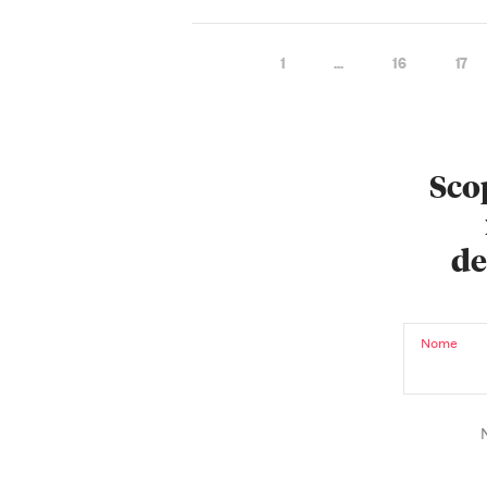
1
…
16
17
Scop
de
Nome