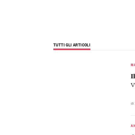
TUTTI GLI ARTICOLI
M
I
V
di
A