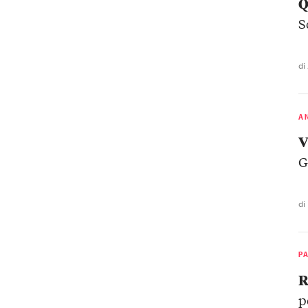
Q
S
di
A
V
G
di
P
R
p