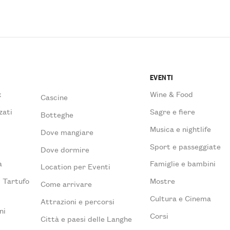
EVENTI
x
Wine & Food
Cascine
zati
Sagre e fiere
Botteghe
Musica e nightlife
Dove mangiare
à
Sport e passeggiate
Dove dormire
a
Famiglie e bambini
Location per Eventi
l Tartufo
Mostre
Come arrivare
Cultura e Cinema
Attrazioni e percorsi
ni
Corsi
Città e paesi delle Langhe