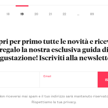
18
19
20
21
22
…
89
ri per primo tutte le novità e rice
regalo la nostra esclusiva guida d
gustazione! Iscriviti alla newslett
Email
Non riceverai mai spam e il tuo indirizzo sarà mantenuto riservato
Rispettiamo la tua privacy.