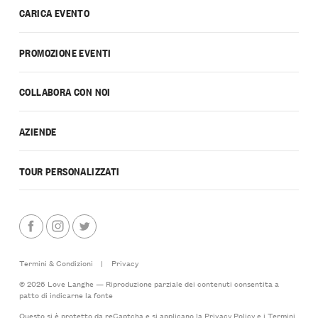
CARICA EVENTO
PROMOZIONE EVENTI
COLLABORA CON NOI
AZIENDE
TOUR PERSONALIZZATI
Termini & Condizioni
|
Privacy
© 2026 Love Langhe — Riproduzione parziale dei contenuti consentita a
patto di indicarne la fonte
Questo si è protetto da reCaptcha e si applicano la
Privacy Policy
e i
Termini