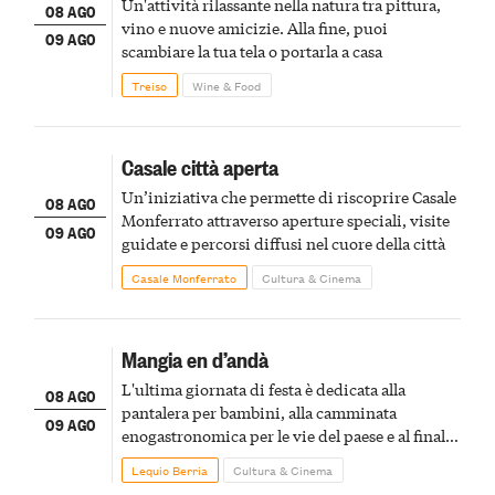
Un'attività rilassante nella natura tra pittura,
08 AGO
vino e nuove amicizie. Alla fine, puoi
09 AGO
scambiare la tua tela o portarla a casa
Treiso
Wine & Food
Casale città aperta
Un’iniziativa che permette di riscoprire Casale
08 AGO
Monferrato attraverso aperture speciali, visite
09 AGO
guidate e percorsi diffusi nel cuore della città
Casale Monferrato
Cultura & Cinema
Mangia en d’andà
L'ultima giornata di festa è dedicata alla
08 AGO
pantalera per bambini, alla camminata
09 AGO
enogastronomica per le vie del paese e al finale
pirotecnico
Lequio Berria
Cultura & Cinema