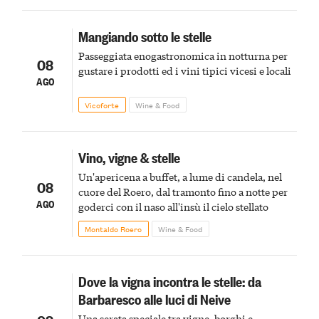
Mangiando sotto le stelle
Passeggiata enogastronomica in notturna per
08
gustare i prodotti ed i vini tipici vicesi e locali
AGO
Vicoforte
Wine & Food
Vino, vigne & stelle
Un'apericena a buffet, a lume di candela, nel
08
cuore del Roero, dal tramonto fino a notte per
AGO
goderci con il naso all'insù il cielo stellato
Montaldo Roero
Wine & Food
Dove la vigna incontra le stelle: da
Barbaresco alle luci di Neive
Una serata speciale tra vigne, borghi e