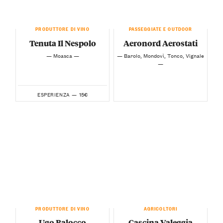
PRODUTTORE DI VINO
PASSEGGIATE E OUTDOOR
Tenuta Il Nespolo
Aeronord Aerostati
— Moasca —
— Barolo, Mondovì, Tonco, Vignale
—
15€
ESPERIENZA —
PRODUTTORE DI VINO
AGRICOLTORI
Ugo Balocco
Cascina Valeggia