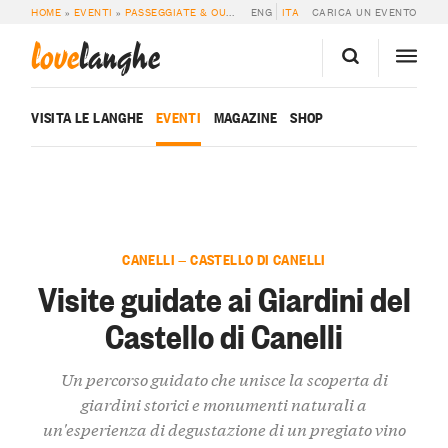
HOME
»
EVENTI
»
PASSEGGIATE & OUTDOOR
ENG
»
VISITE GUIDATE AI GIARDINI D
ITA
CARICA UN EVENTO
love
langhe
VISITA LE LANGHE
EVENTI
MAGAZINE
SHOP
CANELLI — CASTELLO DI CANELLI
Visite guidate ai Giardini del
Castello di Canelli
Un percorso guidato che unisce la scoperta di
giardini storici e monumenti naturali a
un'esperienza di degustazione di un pregiato vino