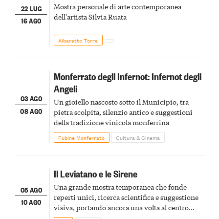
Mostra personale di arte contemporanea
22 LUG
dell'artista Silvia Ruata
16 AGO
Albaretto Torre
Monferrato degli Infernot: Infernot degli
Angeli
03 AGO
Un gioiello nascosto sotto il Municipio, tra
08 AGO
pietra scolpita, silenzio antico e suggestioni
della tradizione vinicola monferrina
Fubine Monferrato
Cultura & Cinema
Il Leviatano e le Sirene
Una grande mostra temporanea che fonde
05 AGO
reperti unici, ricerca scientifica e suggestione
10 AGO
visiva, portando ancora una volta al centro
della scena le meraviglie del passato astigiano