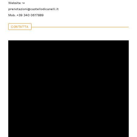
Website ↝
prenotazioni@castellodicanelli.it
Mob: +39 340 0617889
CONTATTA