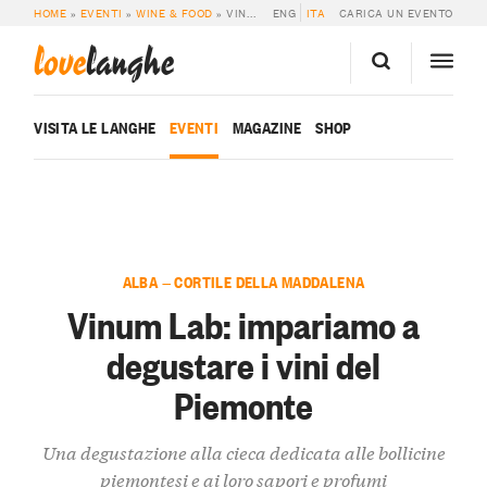
HOME
»
EVENTI
»
WINE & FOOD
»
VINUM LAB: IMPARIAMO A DEGUSTARE I VINI DEL PIEMONTE
ENG
ITA
CARICA UN EVENTO
love
langhe
VISITA LE LANGHE
EVENTI
MAGAZINE
SHOP
ALBA — CORTILE DELLA MADDALENA
Vinum Lab: impariamo a
degustare i vini del
Piemonte
Una degustazione alla cieca dedicata alle bollicine
piemontesi e ai loro sapori e profumi