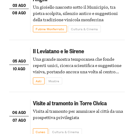
03 AGO
Un gioiello nascosto sotto il Municipio, tra
08 AGO
pietra scolpita, silenzio antico e suggestioni
della tradizione vinicola monferrina
Fubine Monferrato
Cultura & Cinema
Il Leviatano e le Sirene
Una grande mostra temporanea che fonde
05 AGO
reperti unici, ricerca scientifica e suggestione
10 AGO
visiva, portando ancora una volta al centro
della scena le meraviglie del passato astigiano
Asti
Mostre
Visite al tramonto in Torre Civica
Visita al tramonto per ammirare al città da una
06 AGO
prospettiva privilegiata
07 AGO
Cuneo
Cultura & Cinema