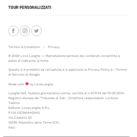
TOUR PERSONALIZZATI
Termini & Condizioni
|
Privacy
© 2026 Love Langhe — Riproduzione parziale dei contenuti consentita a
patto di indicarne la fonte
Questo si è protetto da reCaptcha e si applicano la
Privacy Policy
e i
Termini
di Servizio
di Google
Made with
by LoveLanghe
Langhe.Net, testata giornalistica online, iscritta al n.672/14 del 15.05.2014 -
Registro stampa del Tribunale di Asti - Direttore responsabile: Lorenzo
Tablino.
Editore: LoveLanghe S.R.L.
P.IVA 03796440042
Via Castello 20
12050 Albaretto della Torre (CN)
Italy