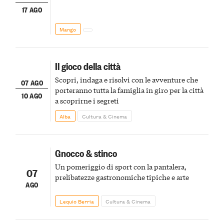
17 AGO
Mango
Il gioco della città
Scopri, indaga e risolvi con le avventure che
07 AGO
porteranno tutta la famiglia in giro per la città
10 AGO
a scoprirne i segreti
Alba
Cultura & Cinema
Gnocco & stinco
Un pomeriggio di sport con la pantalera,
07
prelibatezze gastronomiche tipiche e arte
AGO
Lequio Berria
Cultura & Cinema