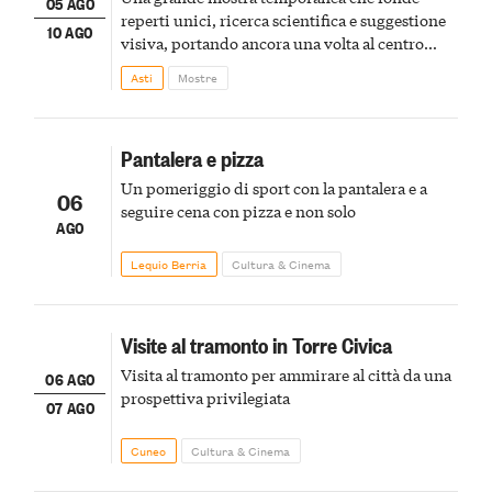
05 AGO
reperti unici, ricerca scientifica e suggestione
10 AGO
visiva, portando ancora una volta al centro
della scena le meraviglie del passato astigiano
Asti
Mostre
Pantalera e pizza
Un pomeriggio di sport con la pantalera e a
06
seguire cena con pizza e non solo
AGO
Lequio Berria
Cultura & Cinema
Visite al tramonto in Torre Civica
Visita al tramonto per ammirare al città da una
06 AGO
prospettiva privilegiata
07 AGO
Cuneo
Cultura & Cinema