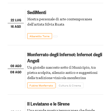
SediMenti
Mostra personale di arte contemporanea
22 LUG
dell'artista Silvia Ruata
16 AGO
Albaretto Torre
Monferrato degli Infernot: Infernot degli
Angeli
03 AGO
Un gioiello nascosto sotto il Municipio, tra
08 AGO
pietra scolpita, silenzio antico e suggestioni
della tradizione vinicola monferrina
Fubine Monferrato
Cultura & Cinema
Il Leviatano e le Sirene
Una grande mostra temporanea che fonde