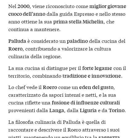
Nel
, viene riconosciuto come
2000
miglior giovane
dalla guida Espresso e nello stesso
cuoco dell’anno
anno ottiene la sua
, che
prima stella Michelin
continua a mantenere.
è considerato un
della cucina del
Palluda
paladino
, contribuendo a valorizzare la cultura
Roero
culinaria della regione.
La sua cucina si distingue per il
con il
forte legame
territorio, combinando
.
tradizione e innovazione
Lo chef vede il
come un
,
Roero
eden del gusto
caratterizzato da sapori intensi e netti, e la sua
cucina riflette una
fusione di influenze culturali
provenienti dalla
, dalla
e da
.
Langa
Liguria
Torino
La filosofia culinaria di Palluda è quella di
raccontare e descrivere il Roero attraverso i suoi
piatti, mantenendo un equilibrio tra la
saggezza