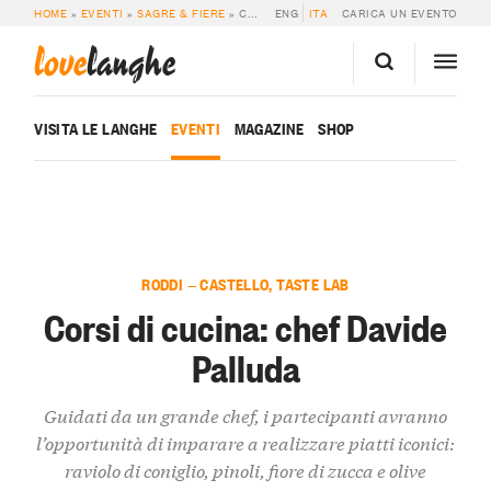
HOME
»
EVENTI
»
SAGRE & FIERE
»
CORSI DI CUCINA: CHEF DAVIDE PALLUDA
ENG
ITA
CARICA UN EVENTO
love
langhe
VISITA LE LANGHE
EVENTI
MAGAZINE
SHOP
RODDI — CASTELLO, TASTE LAB
Corsi di cucina: chef Davide
Palluda
Guidati da un grande chef, i partecipanti avranno
l’opportunità di imparare a realizzare piatti iconici:
raviolo di coniglio, pinoli, fiore di zucca e olive