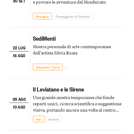
30 SET
e provare le avventure del Monferrato
Bistagno
Passeggiate & Outdoor
SediMenti
Mostra personale di arte contemporanea
22 LUG
dell'artista Silvia Ruata
16 AGO
Albaretto Torre
Il Leviatano e le Sirene
Una grande mostra temporanea che fonde
05 AGO
reperti unici, ricerca scientifica e suggestione
10 AGO
visiva, portando ancora una volta al centro
della scena le meraviglie del passato astigiano
Asti
Mostre