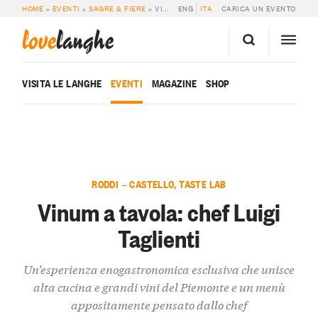
HOME
»
EVENTI
»
SAGRE & FIERE
»
VINUM A TAVOLA: CHEF LUIGI TAGLIENTI
ENG
ITA
CARICA UN EVENTO
love
langhe
VISITA LE LANGHE
EVENTI
MAGAZINE
SHOP
RODDI — CASTELLO, TASTE LAB
Vinum a tavola: chef Luigi
Taglienti
Un’esperienza enogastronomica esclusiva che unisce
alta cucina e grandi vini del Piemonte e un menù
appositamente pensato dallo chef