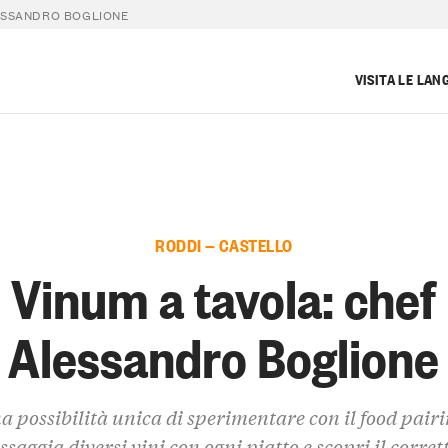
ESSANDRO BOGLIONE
VISITA LE LAN
RODDI — CASTELLO
Vinum a tavola: chef
Alessandro Boglione
a possibilità unica di sperimentare con il food pairi
ssaggia diversi vini con ogni piatto e scopri il corret