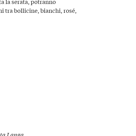
ta la serata, potranno
ni tra bollicine, bianchi, rosé,
lta Langa