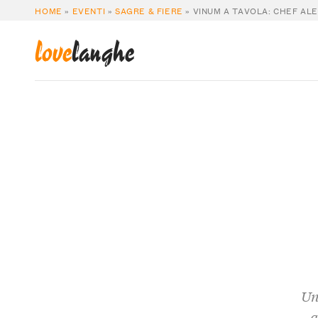
HOME
»
EVENTI
»
SAGRE & FIERE
»
VINUM A TAVOLA: CHEF AL
love
langhe
Un
a