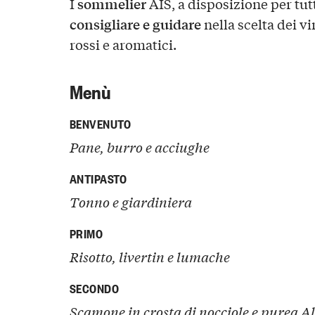
sommelier
I
AIS, a disposizione per tut
consigliare e guidare
nella scelta dei vi
rossi e aromatici.
Menù
BENVENUTO
Pane, burro e acciughe
ANTIPASTO
Tonno e giardiniera
PRIMO
Risotto, livertin e lumache
SECONDO
Scamone in crosta di nocciole e purea A