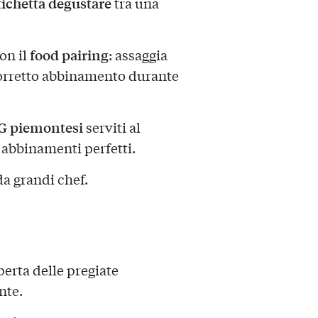
tichetta
degustare
tra una
food pairing
on il
: assaggia
 corretto abbinamento durante
CG piemontesi
serviti al
r abbinamenti perfetti.
da grandi chef.
perta delle pregiate
nte.