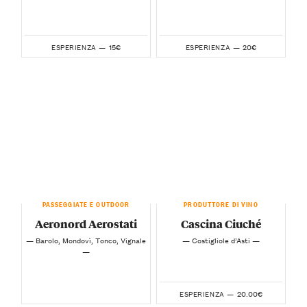
15€
20€
ESPERIENZA —
ESPERIENZA —
PASSEGGIATE E OUTDOOR
PRODUTTORE DI VINO
Aeronord Aerostati
Cascina Ciuché
— Barolo, Mondovì, Tonco, Vignale
— Costigliole d’Asti —
—
20.00€
ESPERIENZA —