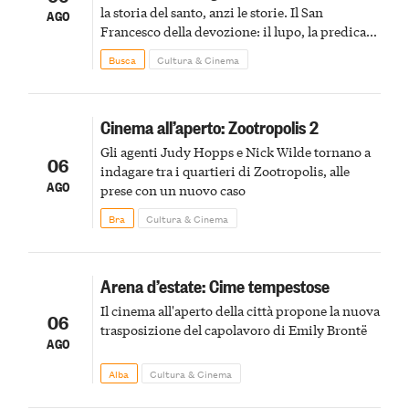
la storia del santo, anzi le storie. Il San
AGO
Francesco della devozione: il lupo, la predica
agli uccelli, le stimmate
Busca
Cultura & Cinema
Cinema all’aperto: Zootropolis 2
Gli agenti Judy Hopps e Nick Wilde tornano a
06
indagare tra i quartieri di Zootropolis, alle
AGO
prese con un nuovo caso
Bra
Cultura & Cinema
Arena d’estate: Cime tempestose
Il cinema all'aperto della città propone la nuova
06
trasposizione del capolavoro di Emily Brontë
AGO
Alba
Cultura & Cinema