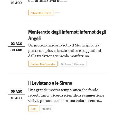
dell'artista Silvia Ruata
16 AGO
Albaretto Torre
Monferrato degli Infernot: Infernot degli
Angeli
03 AGO
Un gioiello nascosto sotto il Municipio, tra
08 AGO
pietra scolpita, silenzio antico e suggestioni
della tradizione vinicola monferrina
Fubine Monferrato
Cultura & Cinema
Il Leviatano e le Sirene
Una grande mostra temporanea che fonde
05 AGO
reperti unici, ricerca scientifica e suggestione
10 AGO
visiva, portando ancora una volta al centro
della scena le meraviglie del passato astigiano
Asti
Mostre