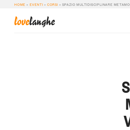
HOME
»
EVENTI
»
CORSI
»
SPAZIO MULTIDISCIPLINARE METAMO
love
langhe
S
V