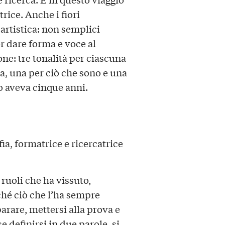
rice. Anche i fiori
artistica: non semplici
er dare forma e voce al
sone: tre tonalità per ciascuna
da, una per ciò che sono e una
o aveva cinque anni.
fia, formatrice e ricercatrice
 ruoli che ha vissuto,
rché ciò che l’ha sempre
parare, mettersi alla prova e
 definirsi in due parole, si