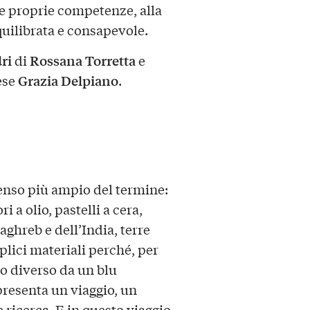
le proprie competenze, alla
quilibrata e consapevole.
ri
Rossana Torretta
di
e
Grazia Delpiano
ese
.
senso più ampio del termine:
i a olio, pastelli a cera,
aghreb e dell’India, terre
plici materiali perché, per
do diverso da un blu
presenta un viaggio, un
ricerca. E in questo viaggio