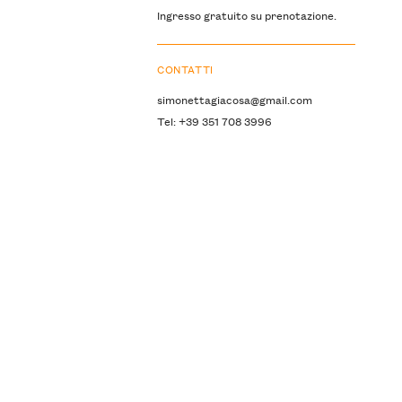
Ingresso gratuito su prenotazione.
CONTATTI
simonettagiacosa@gmail.com
Tel: +39 351 708 3996