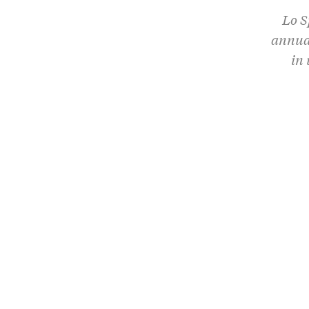
Lo S
annual
in 