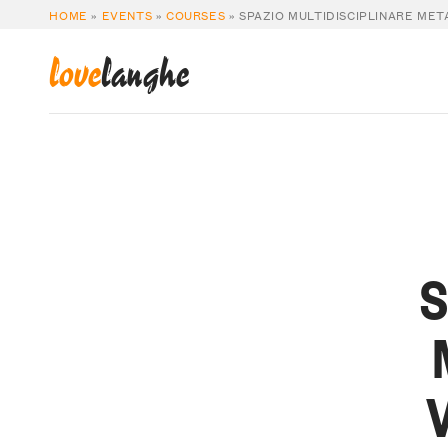
HOME
»
EVENTS
»
COURSES
»
SPAZIO MULTIDISCIPLINARE MET
love
langhe
S
V