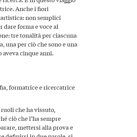
rice. Anche i fiori
artistica: non semplici
er dare forma e voce al
sone: tre tonalità per ciascuna
da, una per ciò che sono e una
o aveva cinque anni.
fia, formatrice e ricercatrice
 ruoli che ha vissuto,
rché ciò che l’ha sempre
parare, mettersi alla prova e
 definirsi in due parole, si