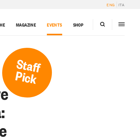
ENG
ITA
GHE
MAGAZINE
EVENTS
SHOP
Staff
Pick
re
:
me