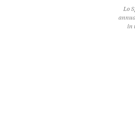
Lo S
annual
in 