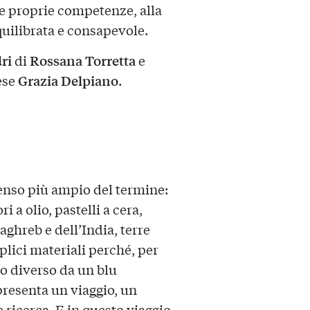
le proprie competenze, alla
quilibrata e consapevole.
ri
Rossana Torretta
di
e
Grazia Delpiano
ese
.
senso più ampio del termine:
i a olio, pastelli a cera,
aghreb e dell’India, terre
plici materiali perché, per
do diverso da un blu
presenta un viaggio, un
ricerca. E in questo viaggio