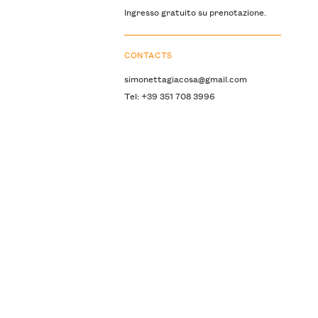
Ingresso gratuito su prenotazione.
CONTACTS
simonettagiacosa@gmail.com
Tel: +39 351 708 3996