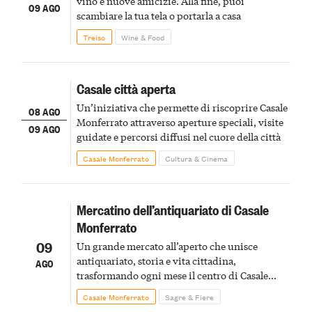
vino e nuove amicizie. Alla fine, puoi
09 AGO
scambiare la tua tela o portarla a casa
Treiso
Wine & Food
Casale città aperta
Un’iniziativa che permette di riscoprire Casale
08 AGO
Monferrato attraverso aperture speciali, visite
09 AGO
guidate e percorsi diffusi nel cuore della città
Casale Monferrato
Cultura & Cinema
Mercatino dell’antiquariato di Casale
Monferrato
09
Un grande mercato all’aperto che unisce
antiquariato, storia e vita cittadina,
AGO
trasformando ogni mese il centro di Casale
Monferrato in un luogo di scoperta e racconto
Casale Monferrato
Sagre & Fiere