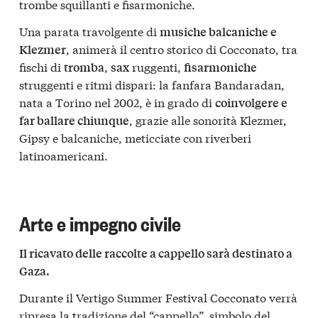
trombe squillanti e fisarmoniche.
Una parata travolgente di
musiche balcaniche e
, animerà il centro storico di Cocconato, tra
Klezmer
fischi di
,
ruggenti,
tromba
sax
fisarmoniche
struggenti e ritmi dispari: la fanfara Bandaradan,
nata a Torino nel 2002, è in grado di
coinvolgere e
, grazie alle sonorità Klezmer,
far ballare chiunque
Gipsy e balcaniche, meticciate con riverberi
latinoamericani.
Arte e impegno civile
Il ricavato delle raccolte a cappello sarà destinato a
Gaza.
Durante il Vertigo Summer Festival Cocconato verrà
ripresa la tradizione del “cappello”, simbolo del