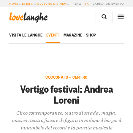
HOME
»
EVENTI
»
CULTURA & CINEMA
»
VERTIGO FESTIVAL: ANDREA LORENI
ENG
ITA
CARICA UN EVENTO
love
langhe
VISITA LE LANGHE
EVENTI
MAGAZINE
SHOP
COCCONATO — CENTRO
Vertigo festival: Andrea
Loreni
Circo contemporaneo, teatro di strada, magia,
musica, teatro fisico e di figura invadono il borgo: il
funambolo dei record e la parata musicale