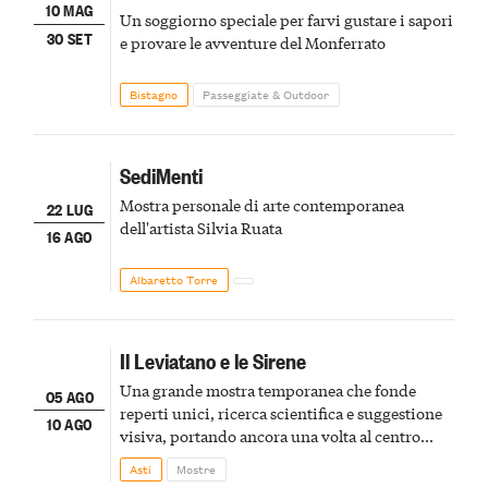
10 MAG
Un soggiorno speciale per farvi gustare i sapori
30 SET
e provare le avventure del Monferrato
Bistagno
Passeggiate & Outdoor
SediMenti
Mostra personale di arte contemporanea
22 LUG
dell'artista Silvia Ruata
16 AGO
Albaretto Torre
Il Leviatano e le Sirene
Una grande mostra temporanea che fonde
05 AGO
reperti unici, ricerca scientifica e suggestione
10 AGO
visiva, portando ancora una volta al centro
della scena le meraviglie del passato astigiano
Asti
Mostre