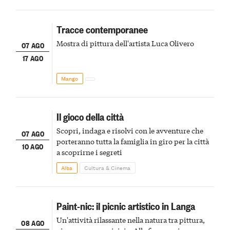
Tracce contemporanee
Mostra di pittura dell'artista Luca Olivero
07 AGO
17 AGO
Mango
Il gioco della città
Scopri, indaga e risolvi con le avventure che
07 AGO
porteranno tutta la famiglia in giro per la città
10 AGO
a scoprirne i segreti
Alba
Cultura & Cinema
Paint-nic: il picnic artistico in Langa
Un'attività rilassante nella natura tra pittura,
08 AGO