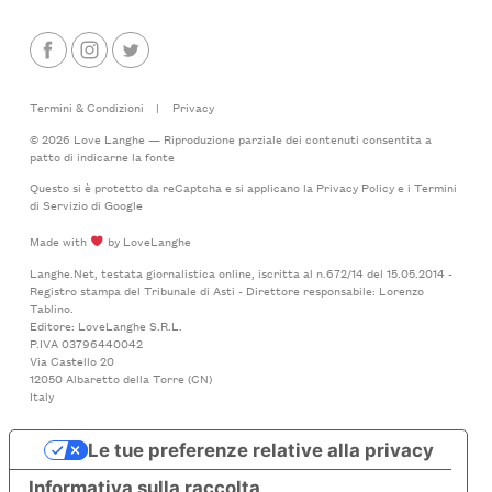
Termini & Condizioni
|
Privacy
© 2026 Love Langhe — Riproduzione parziale dei contenuti consentita a
patto di indicarne la fonte
Questo si è protetto da reCaptcha e si applicano la
Privacy Policy
e i
Termini
di Servizio
di Google
Made with
by LoveLanghe
Langhe.Net, testata giornalistica online, iscritta al n.672/14 del 15.05.2014 -
Registro stampa del Tribunale di Asti - Direttore responsabile: Lorenzo
Tablino.
Editore: LoveLanghe S.R.L.
P.IVA 03796440042
Via Castello 20
12050 Albaretto della Torre (CN)
Italy
Le tue preferenze relative alla privacy
Informativa sulla raccolta