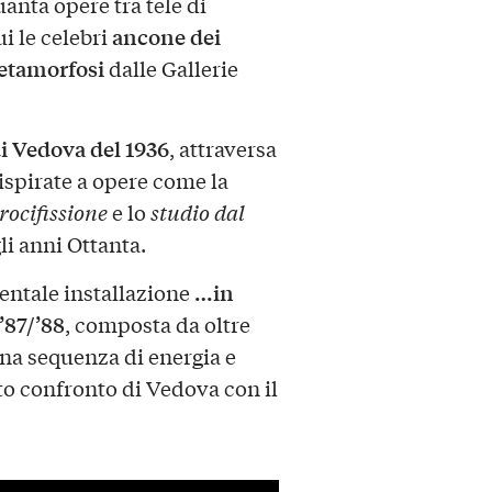
anta opere tra tele di
ancone dei
i le celebri
tamorfosi
dalle Gallerie
di Vedova del 1936
, attraversa
ispirate a opere come la
rocifissione
e lo
studio dal
gli anni Ottanta.
…in
entale installazione
’87/’88
, composta da oltre
una sequenza di energia e
o confronto di Vedova con il