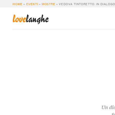
HOME
»
EVENTI
»
MOSTRE
»
VEDOVA TINTORETTO: IN DIALOG
love
langhe
Un dia
f