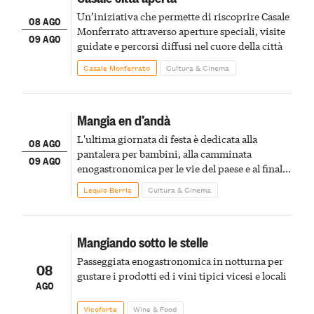
Un’iniziativa che permette di riscoprire Casale
08 AGO
Monferrato attraverso aperture speciali, visite
09 AGO
guidate e percorsi diffusi nel cuore della città
Casale Monferrato
Cultura & Cinema
Mangia en d’andà
L'ultima giornata di festa è dedicata alla
08 AGO
pantalera per bambini, alla camminata
09 AGO
enogastronomica per le vie del paese e al finale
pirotecnico
Lequio Berria
Cultura & Cinema
Mangiando sotto le stelle
Passeggiata enogastronomica in notturna per
08
gustare i prodotti ed i vini tipici vicesi e locali
AGO
Vicoforte
Wine & Food