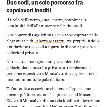
Due sedi, un solo percorso fra
capolavori inediti
Il titolo dell’evento,
Una mostra
, sottolinea la
dell’allestimento nelle
.
continuità
due sedi
sono ospitate nelle
Sette opere di Guglielmo Caccia
eleganti sale di
Palazzo Mazzetti
, tra
proprietà della
e
Fondazione Cassa di Risparmio di Asti
preziose
.
collezioni private
Altre
, analogamente provenienti da
sette
e
, arricchiscono il
collezionisti
raccolte private
percorso espositivo a
, dove spicca anche
Moncalvo
una
.
monumentale pala d’altare
che rende l’esposizione
Un’autentica eccezione
ancora più interessante è la presenza, al
Museo
, di una
di
Civico di Moncalvo
tela inedita
devozione
: una suggestiva
in
privata
Madonna con Bambino