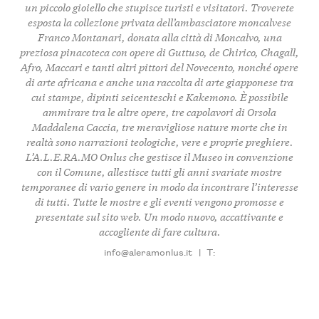
un piccolo gioiello che stupisce turisti e visitatori. Troverete
esposta la collezione privata dell’ambasciatore moncalvese
Franco Montanari, donata alla città di Moncalvo, una
preziosa pinacoteca con opere di Guttuso, de Chirico, Chagall,
Afro, Maccari e tanti altri pittori del Novecento, nonché opere
di arte africana e anche una raccolta di arte giapponese tra
cui stampe, dipinti seicenteschi e Kakemono. È possibile
ammirare tra le altre opere, tre capolavori di Orsola
Maddalena Caccia, tre meravigliose nature morte che in
realtà sono narrazioni teologiche, vere e proprie preghiere.
L’A.L.E.RA.MO Onlus che gestisce il Museo in convenzione
con il Comune, allestisce tutti gli anni svariate mostre
temporanee di vario genere in modo da incontrare l’interesse
di tutti. Tutte le mostre e gli eventi vengono promosse e
presentate sul sito web. Un modo nuovo, accattivante e
accogliente di fare cultura.
info@aleramonlus.it
|
T: