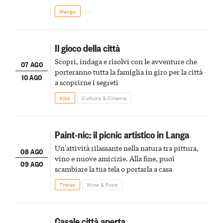
Mango
Il gioco della città
Scopri, indaga e risolvi con le avventure che
07 AGO
porteranno tutta la famiglia in giro per la città
10 AGO
a scoprirne i segreti
Alba
Cultura & Cinema
Paint-nic: il picnic artistico in Langa
Un'attività rilassante nella natura tra pittura,
08 AGO
vino e nuove amicizie. Alla fine, puoi
09 AGO
scambiare la tua tela o portarla a casa
Treiso
Wine & Food
Casale città aperta