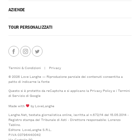
AZIENDE
TOUR PERSONALIZZATI
Termini & Condizioni
|
Privacy
© 2026 Love Langhe — Riproduzione parziale dei contenuti consentita a
patto di indicarne la fonte
Questo si è protetto da reCaptcha e si applicano la
Privacy Policy
e i
Termini
di Servizio
di Google
Made with
by LoveLanghe
Langhe.Net, testata giornalistica online, iscritta al n.672/14 del 15.05.2014 -
Registro stampa del Tribunale di Asti - Direttore responsabile: Lorenzo
Tablino.
Editore: LoveLanghe S.R.L.
P.IVA 03796440042
Via Castello 20