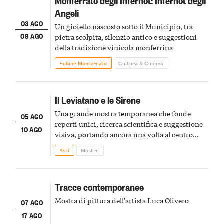
Monferrato degli Infernot: Infernot degli
Angeli
03 AGO
Un gioiello nascosto sotto il Municipio, tra
08 AGO
pietra scolpita, silenzio antico e suggestioni
della tradizione vinicola monferrina
Fubine Monferrato
Cultura & Cinema
Il Leviatano e le Sirene
Una grande mostra temporanea che fonde
05 AGO
reperti unici, ricerca scientifica e suggestione
10 AGO
visiva, portando ancora una volta al centro
della scena le meraviglie del passato astigiano
Asti
Mostre
Tracce contemporanee
Mostra di pittura dell'artista Luca Olivero
07 AGO
17 AGO