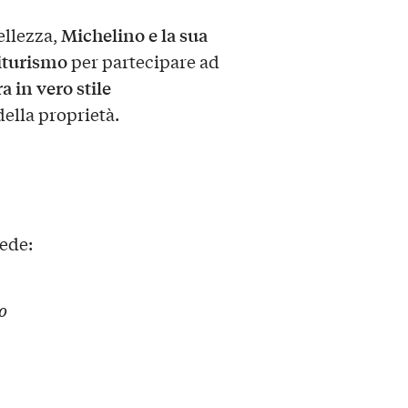
Michelino e la sua
ellezza,
riturismo
per partecipare ad
 in vero stile
della proprietà.
ede:
o