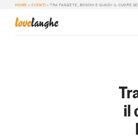
HOME
»
EVENTI
»
TRA FAGGETE, BOSCHI E GUADI: IL CUORE S
love
langhe
Tra
il