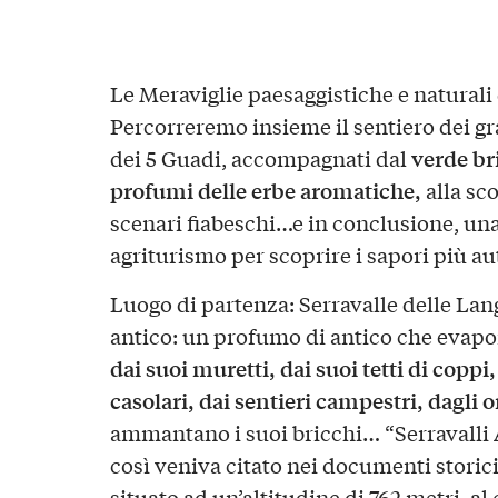
Le Meraviglie paesaggistiche e naturali 
Percorreremo insieme il sentiero dei gra
verde bri
dei 5 Guadi, accompagnati dal
profumi delle erbe aromatiche,
alla sco
scenari fiabeschi…e in conclusione, un
agriturismo per scoprire i sapori più au
Luogo di partenza: Serravalle delle La
antico: un profumo di antico che evapo
dai suoi muretti, dai suoi tetti di coppi
casolari, dai sentieri campestri, dagli or
ammantano i suoi bricchi… “Serravall
così veniva citato nei documenti stori
situato ad un’altitudine di 762 metri, al