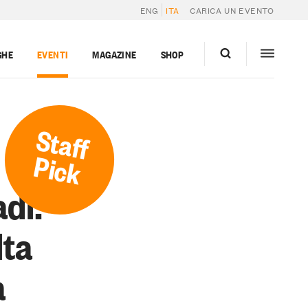
ENG
ITA
CARICA UN EVENTO
GHE
EVENTI
MAGAZINE
SHOP
Staff
Pick
adi:
lta
a