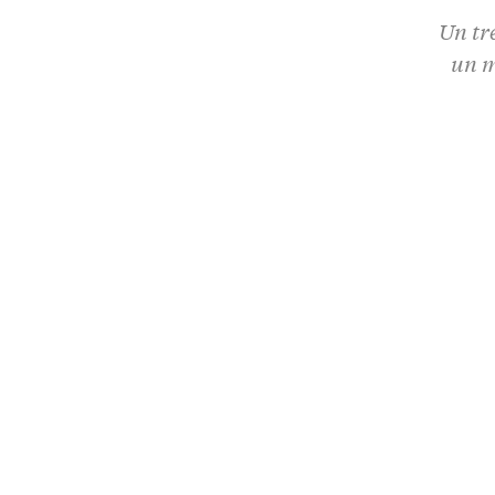
Un tr
un m