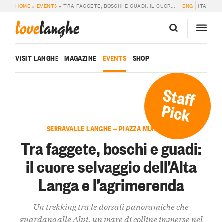
HOME
»
EVENTS
»
TRA FAGGETE, BOSCHI E GUADI: IL CUORE SELVAGGIO DELL’ALTA LANGA E L’AGRIMERENDA
ENG
ITA
love
langhe
VISIT LANGHE
MAGAZINE
EVENTS
SHOP
Staff
Pick
SERRAVALLE LANGHE — PIAZZA MUNICIPIO
Tra faggete, boschi e guadi:
il cuore selvaggio dell’Alta
Langa e l’agrimerenda
Un trekking tra le dorsali panoramiche che
guardano alle Alpi, un mare di colline immerse nel