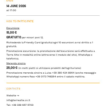
ENDS
14 JUNE 2026
at 17:00
HOW TO PARTICIPATE
Escursione
15,00 €
GRATUITO
per minori anni 12.
Richiedendo la Friendly Card (gratuita) ogni 10 escursioni avrai diritto a 1
gratuità.
Prenotazione escursione: la prenotazione dell’escursione sarà effettuata a
Terre Alte in modalità online (attraverso il modulo del sito), WhatsApp o
telefonica.
Merenda sinoira
25,00 €
(in molti piatti si utilizzano prodotti dell’agriturismo)
Prenotazione merenda sinoira a Luisa +39 380 424 8964 (anche messaggio
WhatsApp) numero fisso +39 0173 748264 entro il sabato mattina.
CONTACTS
Website ↝
info@terrealte.cn.it
Tel: +39 339 657 5703