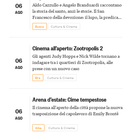
06
Aldo Cazzullo e Angelo Branduardi raccontano
la storia del santo, anzi le storie. Il San
AGO
Francesco della devozione: il lupo, la predica
agli uccelli, le stimmate
Busca
Cultura & Cinema
Cinema all’aperto: Zootropolis 2
Gli agenti Judy Hopps e Nick Wilde tornano a
06
indagare tra i quartieri di Zootropolis, alle
AGO
prese con un nuovo caso
Bra
Cultura & Cinema
Arena d’estate: Cime tempestose
Il cinema all'aperto della città propone la nuova
06
trasposizione del capolavoro di Emily Brontë
AGO
Alba
Cultura & Cinema