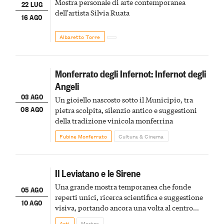
Mostra personale di arte contemporanea
22 LUG
dell'artista Silvia Ruata
16 AGO
Albaretto Torre
Monferrato degli Infernot: Infernot degli
Angeli
03 AGO
Un gioiello nascosto sotto il Municipio, tra
08 AGO
pietra scolpita, silenzio antico e suggestioni
della tradizione vinicola monferrina
Fubine Monferrato
Cultura & Cinema
Il Leviatano e le Sirene
Una grande mostra temporanea che fonde
05 AGO
reperti unici, ricerca scientifica e suggestione
10 AGO
visiva, portando ancora una volta al centro
della scena le meraviglie del passato astigiano
Asti
Mostre