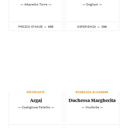
— Albaretto Torre —
— Dogliani —
85€
25€
PREZZO STANZE —
ESPERIENZA —
RISTORANTE
RESIDENZA DI CHARME
Argaj
Duchessa Margherita
— Castiglione Falletto —
— Vicoforte —