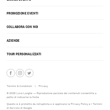
PROMOZIONE EVENTI
COLLABORA CON NOI
AZIENDE
TOUR PERSONALIZZATI
Termini & Condizioni
|
Privacy
© 2026 Love Langhe — Riproduzione parziale dei contenuti consentita a
patto di indicarne la fonte
Questo si è protetto da reCaptcha e si applicano la
Privacy Policy
e i
Termini
di Servizio
di Google