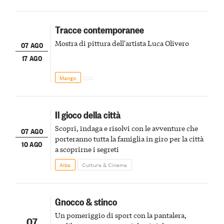
Tracce contemporanee
Mostra di pittura dell'artista Luca Olivero
07 AGO
17 AGO
Mango
Il gioco della città
Scopri, indaga e risolvi con le avventure che
07 AGO
porteranno tutta la famiglia in giro per la città
10 AGO
a scoprirne i segreti
Alba
Cultura & Cinema
Gnocco & stinco
Un pomeriggio di sport con la pantalera,
07