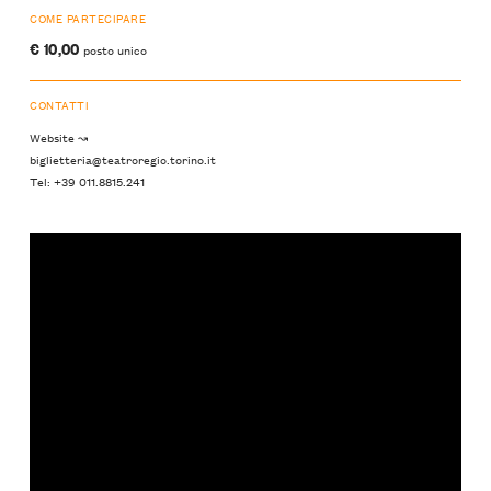
COME PARTECIPARE
€ 10,00
posto unico
CONTATTI
Website ↝
biglietteria@teatroregio.torino.it
Tel: +39 011.8815.241