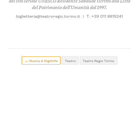
del sito seriale UNESCO Residenze Sabaude iscritto alla Lista
del Patrimonio dell'Umanità dal 1997.
biglietteria@teatroregio.torino.it
|
T: +39 011 8815241
← Musica & Nightlife
Teatro
Teatro Regio Torino