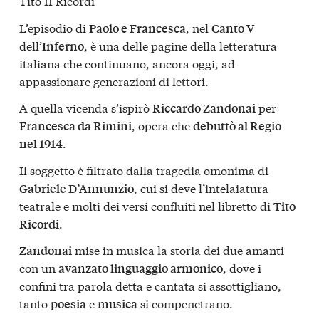
Tito II Ricordi
L’episodio di
, nel
Paolo e Francesca
Canto V
dell’
, è una delle pagine della letteratura
Inferno
italiana che continuano, ancora oggi, ad
appassionare generazioni di lettori.
A quella vicenda s’ispirò
per
Riccardo Zandonai
, opera che
Francesca da Rimini
debuttò al Regio
.
nel 1914
Il soggetto è filtrato dalla tragedia omonima di
, cui si deve l’intelaiatura
Gabriele D’Annunzio
teatrale e molti dei versi confluiti nel libretto di
Tito
.
Ricordi
mise in musica la storia dei due amanti
Zandonai
con un
, dove i
avanzato linguaggio armonico
confini tra parola detta e cantata si assottigliano,
tanto
e
si compenetrano.
poesia
musica