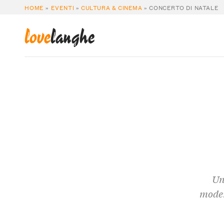
HOME
»
EVENTI
»
CULTURA & CINEMA
»
CONCERTO DI NATALE
love
langhe
Un
moder