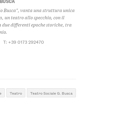
 BUSCA
gio Busca", vanta una struttura unica
a, un teatro allo specchio, con il
 due differenti epoche storiche, tra
nio.
|
T: +39 0173 292470
e
Teatro
Teatro Sociale G. Busca