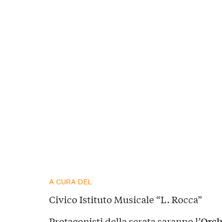
A CURA DEL
Civico Istituto Musicale “L. Rocca”
Orch
Protagonisti della serata saranno l’