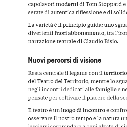
moderni
capolavori
di Tom Stoppard e
serate di autentica riflessione e di soli
varietà
La
è il principio guida: uno sgu
fuori abbonamento
divertenti
, tra l’ir
narrazione teatrale di Claudio Bisio.
Nuovi percorsi di visione
territorio
Resta centrale il legame con il
del Teatro del Territorio, mentre lo sgu
famiglie
negli incontri dedicati alle
e ne
pensate per coltivare il piacere della sc
luogo di incontro
Il teatro è un
e confro
osservare il nostro tempo e la natura u
lasciarsi sorprendere a ogni alzata di si