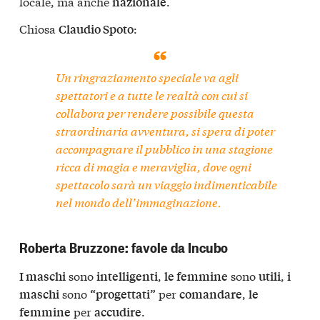
locale, ma anche
.
nazionale
Chiosa
:
Claudio Spoto
Un ringraziamento speciale va agli
spettatori e a tutte le realtà con cui si
collabora per rendere possibile questa
straordinaria avventura, si spera di poter
accompagnare il pubblico in una stagione
ricca di magia e meraviglia, dove ogni
spettacolo sarà un viaggio indimenticabile
nel mondo dell’immaginazione.
Roberta Bruzzone: favole da Incubo
sono
,
sono
,
I maschi
intelligenti
le femmine
utili
i
sono
per
,
maschi
“progettati”
comandare
le
per
.
femmine
accudire