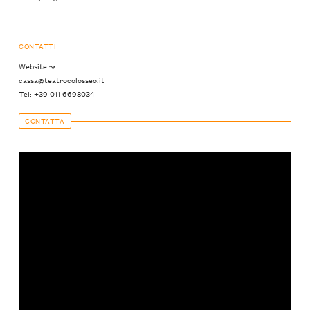
CONTATTI
Website ↝
cassa@teatrocolosseo.it
Tel: +39 011 6698034
CONTATTA