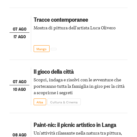
Tracce contemporanee
Mostra di pittura dell'artista Luca Olivero
07 AGO
17 AGO
Mango
Il gioco della città
Scopri, indaga e risolvi con le avventure che
07 AGO
porteranno tutta la famiglia in giro per la città
10 AGO
a scoprirne i segreti
Alba
Cultura & Cinema
Paint-nic: il picnic artistico in Langa
Un'attività rilassante nella natura tra pittura,
08 AGO