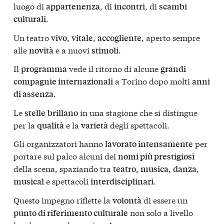
luogo di
, di
, di
appartenenza
incontri
scambi
.
culturali
Un teatro
,
,
, aperto sempre
vivo
vitale
accogliente
alle
e a nuovi
.
novità
stimoli
Il
vede il ritorno di alcune
programma
grandi
a Torino dopo molti
compagnie internazionali
anni
.
di assenza
Le
in una stagione che si distingue
stelle
brillano
per la
e la
degli spettacoli.
qualità
varietà
Gli organizzatori hanno
per
lavorato intensamente
portare sul palco alcuni dei
nomi più prestigiosi
della scena, spaziando tra
,
,
,
teatro
musica
danza
e spettacoli
.
musical
interdisciplinari
Questo impegno riflette la
di essere un
volontà
non solo a livello
punto di riferimento culturale