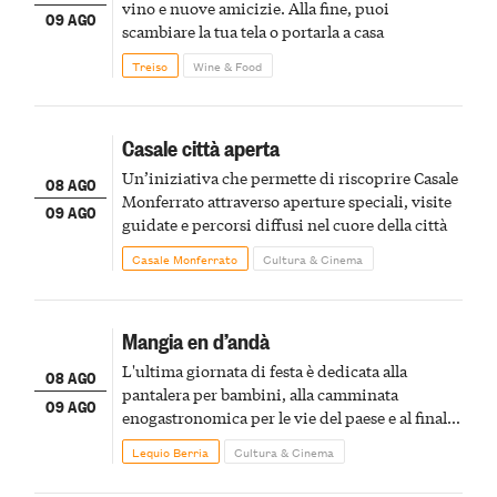
vino e nuove amicizie. Alla fine, puoi
09 AGO
scambiare la tua tela o portarla a casa
Treiso
Wine & Food
Casale città aperta
Un’iniziativa che permette di riscoprire Casale
08 AGO
Monferrato attraverso aperture speciali, visite
09 AGO
guidate e percorsi diffusi nel cuore della città
Casale Monferrato
Cultura & Cinema
Mangia en d’andà
L'ultima giornata di festa è dedicata alla
08 AGO
pantalera per bambini, alla camminata
09 AGO
enogastronomica per le vie del paese e al finale
pirotecnico
Lequio Berria
Cultura & Cinema