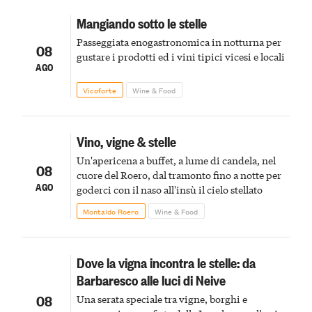
Mangiando sotto le stelle
Passeggiata enogastronomica in notturna per
08
gustare i prodotti ed i vini tipici vicesi e locali
AGO
Vicoforte
Wine & Food
Vino, vigne & stelle
Un'apericena a buffet, a lume di candela, nel
08
cuore del Roero, dal tramonto fino a notte per
AGO
goderci con il naso all'insù il cielo stellato
Montaldo Roero
Wine & Food
Dove la vigna incontra le stelle: da
Barbaresco alle luci di Neive
08
Una serata speciale tra vigne, borghi e