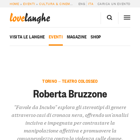
HOME
»
EVENTI
»
CULTURA & CINEMA
»
ROBERTA BRUZZONE
ENG
ITA
CARICA UN EVENTO
love
langhe
VISITA LE LANGHE
EVENTI
MAGAZINE
SHOP
TORINO — TEATRO COLOSSEO
Roberta Bruzzone
"Favole da Incubo" esplora gli stereotipi di genere
attraverso casi di cronaca nera, offrendo un'analisi
incisiva e impegnata per contrastare la
manipolazione affettiva e promuovere la
consapevolezza contro la violenza sulle donne.