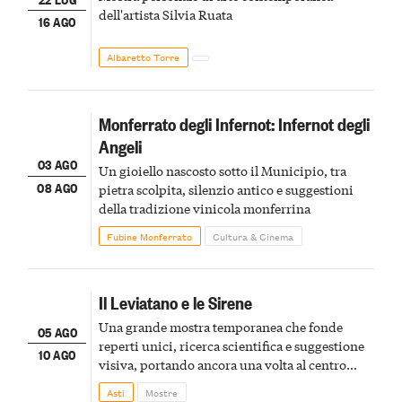
dell'artista Silvia Ruata
16 AGO
Albaretto Torre
Monferrato degli Infernot: Infernot degli
Angeli
03 AGO
Un gioiello nascosto sotto il Municipio, tra
08 AGO
pietra scolpita, silenzio antico e suggestioni
della tradizione vinicola monferrina
Fubine Monferrato
Cultura & Cinema
Il Leviatano e le Sirene
Una grande mostra temporanea che fonde
05 AGO
reperti unici, ricerca scientifica e suggestione
10 AGO
visiva, portando ancora una volta al centro
della scena le meraviglie del passato astigiano
Asti
Mostre