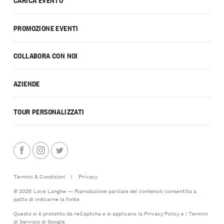
PROMOZIONE EVENTI
COLLABORA CON NOI
AZIENDE
TOUR PERSONALIZZATI
Termini & Condizioni
|
Privacy
© 2026 Love Langhe — Riproduzione parziale dei contenuti consentita a
patto di indicarne la fonte
Questo si è protetto da reCaptcha e si applicano la
Privacy Policy
e i
Termini
di Servizio
di Google