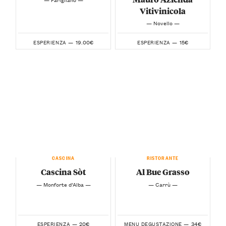
Vitivinicola
— Novello —
19.00€
15€
ESPERIENZA —
ESPERIENZA —
CASCINA
RISTORANTE
Cascina Sòt
Al Bue Grasso
— Monforte d’Alba —
— Carrù —
20€
34€
ESPERIENZA —
MENU DEGUSTAZIONE —