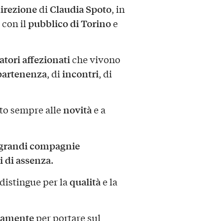
irezione
Claudia Spoto
di
, in
pubblico di Torino
 con il
e
tori affezionati
che vivono
partenenza
incontri
, di
, di
novità
rto sempre alle
e a
grandi compagnie
i di assenza
.
qualità
 distingue per la
e la
nsamente
per portare sul