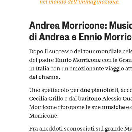
nel mondo dell’immaginazione.
Andrea Morricone: Music
di Andrea e Ennio Morri
tour mondiale
Dopo il successo del
cele
Ennio Morricone
Gran
del padre
con la
Italia
in
con un emozionante viaggio att
del cinema
.
due pianoforti
Uno spettacolo per
, acc
Cecilia Grillo
baritono
Alessio Qu
e dal
musiche
Morricone ripropone le sue
e 
Morricone
.
sconosciuti
Fra aneddoti
sul grande Mae