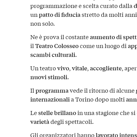
d
programmazione e scelta curato dalla
patto di fiducia
un
stretto da molti anni
non solo.
aumento di spetta
Ne è prova il costante
Teatro Colosseo
ap
il
come un luogo di
scambi culturali
.
vivo
vitale
accogliente
Un teatro
,
,
, ape
nuovi
stimoli
.
programma
Il
vede il ritorno di alcune
internazionali
ann
a Torino dopo molti
stelle
brillano
Le
in una stagione che si
varietà
degli spettacoli.
lavorato inte
Gli organizzatori hanno