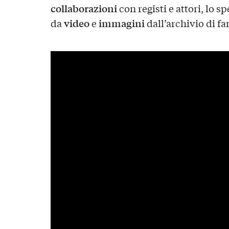
collaborazioni
con registi e attori, lo s
video
immagini
da
e
dall’archivio di fa