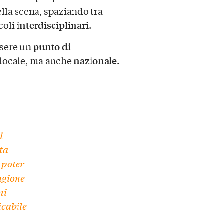
lla scena, spaziando tra
interdisciplinari
coli
.
punto di
ssere un
nazionale
o locale, ma anche
.
i
ta
 poter
agione
ni
icabile