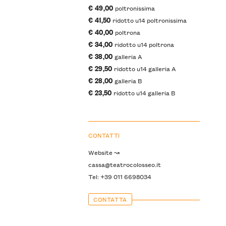
€ 49,00
poltronissima
€ 41,50
ridotto u14 poltronissima
€ 40,00
poltrona
€ 34,00
ridotto u14 poltrona
€ 38,00
galleria A
€ 29,50
ridotto u14 galleria A
€ 28,00
galleria B
€ 23,50
ridotto u14 galleria B
CONTATTI
Website ↝
cassa@teatrocolosseo.it
Tel: +39 011 6698034
CONTATTA