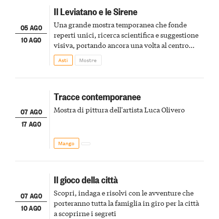
Il Leviatano e le Sirene
Una grande mostra temporanea che fonde
05 AGO
reperti unici, ricerca scientifica e suggestione
10 AGO
visiva, portando ancora una volta al centro
della scena le meraviglie del passato astigiano
Asti
Mostre
Tracce contemporanee
Mostra di pittura dell'artista Luca Olivero
07 AGO
17 AGO
Mango
Il gioco della città
Scopri, indaga e risolvi con le avventure che
07 AGO
porteranno tutta la famiglia in giro per la città
10 AGO
a scoprirne i segreti