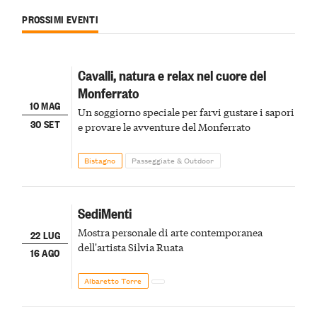
PROSSIMI EVENTI
Cavalli, natura e relax nel cuore del
Monferrato
10 MAG
Un soggiorno speciale per farvi gustare i sapori
30 SET
e provare le avventure del Monferrato
Bistagno
Passeggiate & Outdoor
SediMenti
Mostra personale di arte contemporanea
22 LUG
dell'artista Silvia Ruata
16 AGO
Albaretto Torre