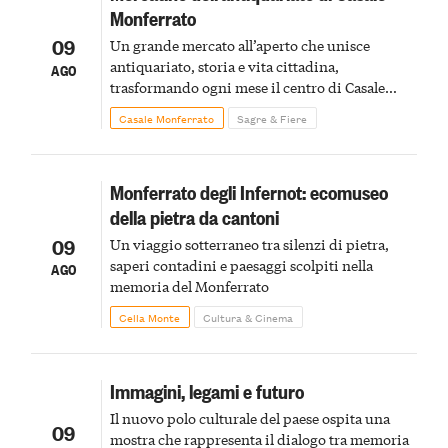
Monferrato
09
Un grande mercato all’aperto che unisce
antiquariato, storia e vita cittadina,
AGO
trasformando ogni mese il centro di Casale
Monferrato in un luogo di scoperta e racconto
Casale Monferrato
Sagre & Fiere
Monferrato degli Infernot: ecomuseo
della pietra da cantoni
09
Un viaggio sotterraneo tra silenzi di pietra,
saperi contadini e paesaggi scolpiti nella
AGO
memoria del Monferrato
Cella Monte
Cultura & Cinema
Immagini, legami e futuro
Il nuovo polo culturale del paese ospita una
09
mostra che rappresenta il dialogo tra memoria