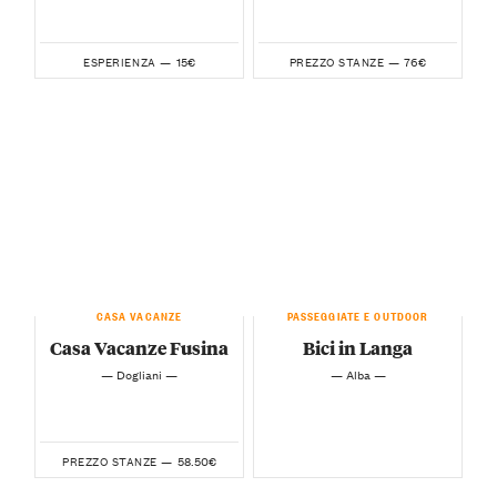
15€
76€
ESPERIENZA —
PREZZO STANZE —
CASA VACANZE
PASSEGGIATE E OUTDOOR
Casa Vacanze Fusina
Bici in Langa
— Dogliani —
— Alba —
58.50€
PREZZO STANZE —