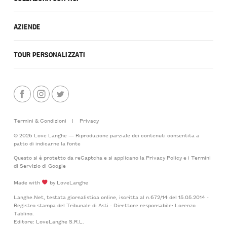
AZIENDE
TOUR PERSONALIZZATI
Termini & Condizioni
|
Privacy
© 2026 Love Langhe — Riproduzione parziale dei contenuti consentita a
patto di indicarne la fonte
Questo si è protetto da reCaptcha e si applicano la
Privacy Policy
e i
Termini
di Servizio
di Google
Made with
by LoveLanghe
Langhe.Net, testata giornalistica online, iscritta al n.672/14 del 15.05.2014 -
Registro stampa del Tribunale di Asti - Direttore responsabile: Lorenzo
Tablino.
Editore: LoveLanghe S.R.L.