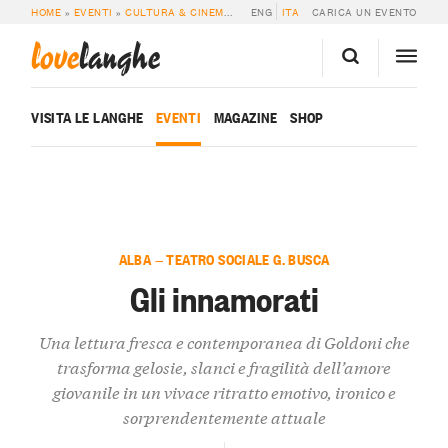
HOME
»
EVENTI
»
CULTURA & CINEMA
»
GLI INNAMORATI
ENG
ITA
CARICA UN EVENTO
love
langhe
VISITA LE LANGHE
EVENTI
MAGAZINE
SHOP
ALBA — TEATRO SOCIALE G. BUSCA
Gli innamorati
Una lettura fresca e contemporanea di Goldoni che
trasforma gelosie, slanci e fragilità dell’amore
giovanile in un vivace ritratto emotivo, ironico e
sorprendentemente attuale