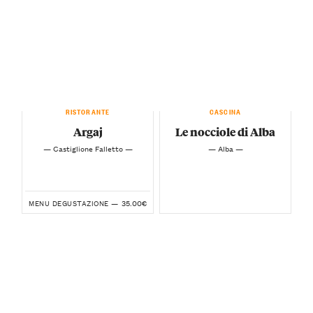
RISTORANTE
CASCINA
Argaj
Le nocciole di Alba
— Castiglione Falletto —
— Alba —
35.00€
MENU DEGUSTAZIONE —