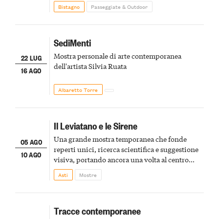
Bistagno
Passeggiate & Outdoor
SediMenti
Mostra personale di arte contemporanea
22 LUG
dell'artista Silvia Ruata
16 AGO
Albaretto Torre
Il Leviatano e le Sirene
Una grande mostra temporanea che fonde
05 AGO
reperti unici, ricerca scientifica e suggestione
10 AGO
visiva, portando ancora una volta al centro
della scena le meraviglie del passato astigiano
Asti
Mostre
Tracce contemporanee