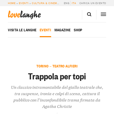
HOME
»
EVENTI
»
CULTURA & CINEMA
»
TRAPPOLA PER TOPI
ENG
ITA
CARICA UN EVENTO
love
langhe
VISITA LE LANGHE
EVENTI
MAGAZINE
SHOP
TORINO — TEATRO ALFIERI
Trappola per topi
Un classico intramontabile del giallo teatrale che,
tra suspense, ironia e colpi di scena, cattura il
pubblico con l’inconfondibile trama firmata da
Agatha Christie