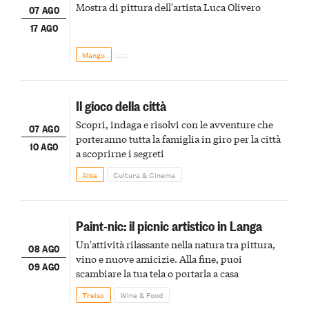
Mostra di pittura dell'artista Luca Olivero
07 AGO
17 AGO
Mango
Il gioco della città
Scopri, indaga e risolvi con le avventure che
07 AGO
porteranno tutta la famiglia in giro per la città
10 AGO
a scoprirne i segreti
Alba
Cultura & Cinema
Paint-nic: il picnic artistico in Langa
Un'attività rilassante nella natura tra pittura,
08 AGO
vino e nuove amicizie. Alla fine, puoi
09 AGO
scambiare la tua tela o portarla a casa
Treiso
Wine & Food