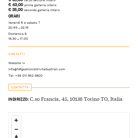
€ 43,00
prima galleria intero
€ 35,00
seconda galleria intero
ORARI
Venerdì 6 e sabato 7
20:45→22:15
Domenica 8
15:30→17:00
CONTATTI
Website ↝
info@fdfgestioniattivitateatrali.com
Tel: +39 011 562 3800
CONTATTA
C.so Francia, 45, 10138 Torino TO, Italia
INDIRIZZO: