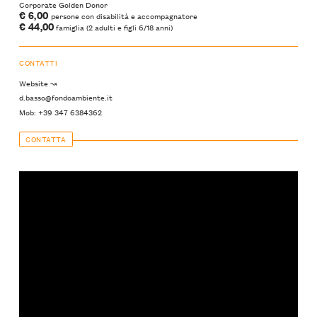
Corporate Golden Donor
€ 6,00
persone con disabilità e accompagnatore
€ 44,00
famiglia (2 adulti e figli 6/18 anni)
CONTATTI
Website ↝
d.basso@fondoambiente.it
Mob: +39 347 6384362
CONTATTA