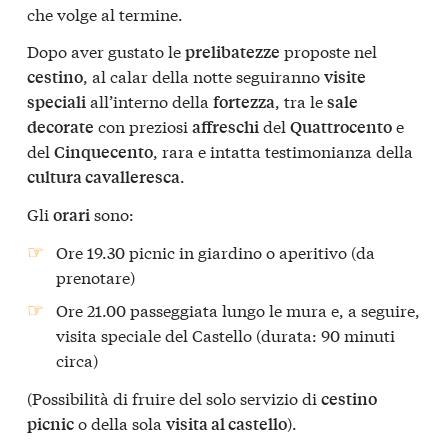
che volge al termine.
Dopo aver gustato le
proposte nel
prelibatezze
, al calar della notte seguiranno
cestino
visite
all’interno della
, tra le
speciali
fortezza
sale
con preziosi
del
e
decorate
affreschi
Quattrocento
del
, rara e intatta testimonianza della
Cinquecento
.
cultura cavalleresca
Gli
sono:
orari
Ore 19.30 picnic in giardino o aperitivo (da
prenotare)
Ore 21.00 passeggiata lungo le mura e, a seguire,
visita speciale del Castello (durata: 90 minuti
circa)
(Possibilità di fruire del solo servizio di
cestino
o della sola
).
picnic
visita al castello