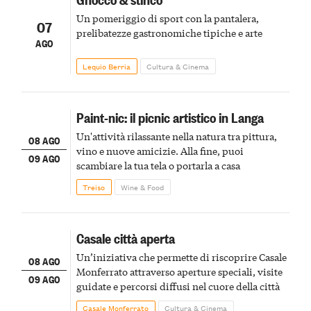
Un pomeriggio di sport con la pantalera,
07
prelibatezze gastronomiche tipiche e arte
AGO
Lequio Berria
Cultura & Cinema
Paint-nic: il picnic artistico in Langa
Un'attività rilassante nella natura tra pittura,
08 AGO
vino e nuove amicizie. Alla fine, puoi
09 AGO
scambiare la tua tela o portarla a casa
Treiso
Wine & Food
Casale città aperta
Un’iniziativa che permette di riscoprire Casale
08 AGO
Monferrato attraverso aperture speciali, visite
09 AGO
guidate e percorsi diffusi nel cuore della città
Casale Monferrato
Cultura & Cinema