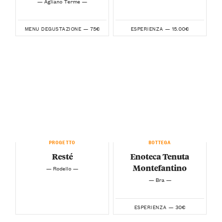
— Agliano Terme —
75€
15.00€
MENU DEGUSTAZIONE —
ESPERIENZA —
PROGETTO
BOTTEGA
Resté
Enoteca Tenuta
Montefantino
— Rodello —
— Bra —
30€
ESPERIENZA —