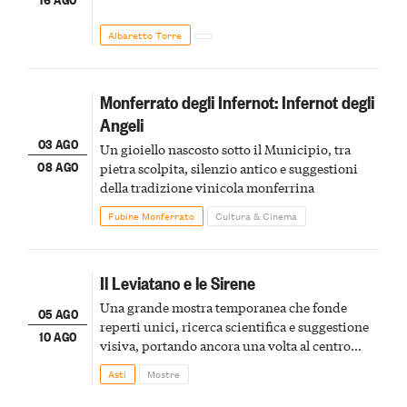
Albaretto Torre
Monferrato degli Infernot: Infernot degli
Angeli
03 AGO
Un gioiello nascosto sotto il Municipio, tra
08 AGO
pietra scolpita, silenzio antico e suggestioni
della tradizione vinicola monferrina
Fubine Monferrato
Cultura & Cinema
Il Leviatano e le Sirene
Una grande mostra temporanea che fonde
05 AGO
reperti unici, ricerca scientifica e suggestione
10 AGO
visiva, portando ancora una volta al centro
della scena le meraviglie del passato astigiano
Asti
Mostre