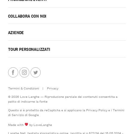
COLLABORA CON NOI
AZIENDE
TOUR PERSONALIZZATI
Termini & Condizioni
|
Privacy
© 2026 Love Langhe — Riproduzione parziale dei contenuti consentita a
patto di indicarne la fonte
Questo si è protetto da reCaptcha e si applicano la
Privacy Policy
e i
Termini
di Servizio
di Google
Made with
by LoveLanghe
Langhe.Net, testata giornalistica online, iscritta al n.672/14 del 15.05.2014 -