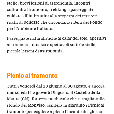
,
,
stelle
brevi lezioni di astronomia
incontri
,
e
culturali al tramonto
trekking
passeggiate
alla scoperta dei territori
guidate all’imbrunire
ricchi di
che circondano i Beni del
bellezze
Fondo
.
per l’Ambiente Italiano
Passeggiate naturalistiche
,
al calar del sole
aperitivi
al tramonto,
e
,
musica
spettacoli sotto le stelle
piccole lezioni di
.
astronomia
Picnic al tramonto
Tutti i
dal
al
, e ancora
venerdì
28 giugno
30 agosto
e
, il
mercoledì 14
giovedì 15 agosto
Castello della
,
che si staglia sullo
Manta (CN)
fortezza medievale
sfondo del
, ospiterà in
i
Monviso
giardino
Picnic al
per cogliere a pieno l’incanto del giorno
tramonto