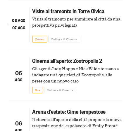
Visite al tramonto in Torre Civica
Visita al tramonto per ammirare al città da una
06 AGO
prospettiva privilegiata
07 AGO
Cuneo
Cultura & Cinema
Cinema all’aperto: Zootropolis 2
Gli agenti Judy Hopps e Nick Wilde tornano a
06
indagare tra i quartieri di Zootropolis, alle
AGO
prese con un nuovo caso
Bra
Cultura & Cinema
Arena d’estate: Cime tempestose
Il cinema all'aperto della città propone la nuova
06
trasposizione del capolavoro di Emily Brontë
AGO