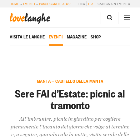
HOME
»
EVENTI
»
PASSEGGIATE & OUTDOOR
ENG
»
SERE FAI D’ESTATE: PICNIC AL
ITA
CARICA UN EVENTO
love
langhe
VISITA LE LANGHE
EVENTI
MAGAZINE
SHOP
MANTA — CASTELLO DELLA MANTA
Sere FAI d’Estate: picnic al
tramonto
All’imbrunire, picnic in giardino per cogliere
pienamente l’incanto del giorno che volge al termine
e, a seguire, quando cala la notte, visita serale delle