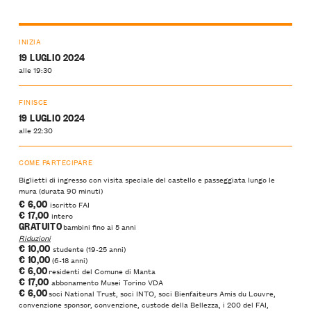
INIZIA
19 LUGLIO 2024
alle 19:30
FINISCE
19 LUGLIO 2024
alle 22:30
COME PARTECIPARE
Biglietti di ingresso con visita speciale del castello e passeggiata lungo le
mura (durata 90 minuti)
€ 6,00
iscritto FAI
€ 17,00
intero
GRATUITO
bambini fino ai 5 anni
Riduzioni
€ 10,00
studente (19-25 anni)
€ 10,00
(6-18 anni)
€ 6,00
residenti del Comune di Manta
€ 17,00
abbonamento Musei Torino VDA
€ 6,00
soci National Trust, soci INTO, soci Bienfaiteurs Amis du Louvre,
convenzione sponsor, convenzione, custode della Bellezza, i 200 del FAI,