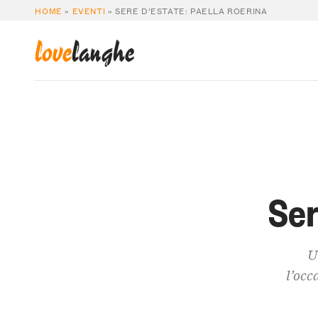
HOME
»
EVENTI
»
SERE D’ESTATE: PAELLA ROERINA
love
langhe
Ser
U
l’occ