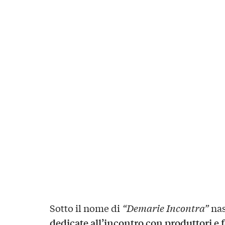
Sotto il nome di
“Demarie Incontra”
na
dedicate all’incontro con produttori e f