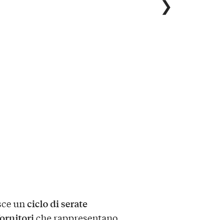
❯
ciclo di serate
sce un
ornitori
che rappresentano