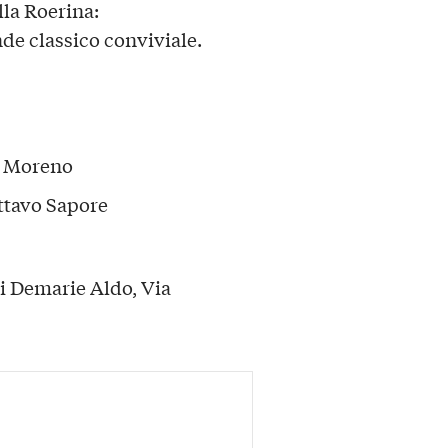
lla Roerina:
nde classico conviviale.
ef Moreno
Ottavo Sapore
 Demarie Aldo, Via