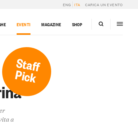
ENG
ITA
CARICA UN EVENTO
GHE
EVENTI
MAGAZINE
SHOP
Staff
Pick
rina
er
vita a