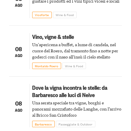
gustare i prodotti ed i vini tipici vicesi e locali
AGO
Vicoforte
Wine & Food
Vino, vigne & stelle
Un'apericena a buffet, a lume di candela, nel
08
cuore del Roero, dal tramonto fino a notte per
AGO
goderci con il naso all'insù il cielo stellato
Montaldo Roero
Wine & Food
Dove la vigna incontra le stelle: da
Barbaresco alle luci di Neive
08
Una serata speciale tra vigne, borghi e
panorami mozzafiato delle Langhe, con l’arrivo
AGO
al Bricco San Cristoforo
Barbaresco
Passeggiate & Outdoor