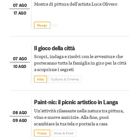
Mostra di pittura dell'artista Luca Olivero
07 AGO
17 AGO
Mango
Il gioco della città
Scopri, indaga e risolvi con le avventure che
07 AGO
porteranno tutta la famiglia in giro per la città
10 AGO
a scoprirne i segreti
Alba
Cultura & Cinema
Paint-nic: il picnic artistico in Langa
Un'attività rilassante nella natura tra pittura,
08 AGO
vino e nuove amicizie. Alla fine, puoi
09 AGO
scambiare la tua tela o portarla a casa
Treiso
Wine & Food