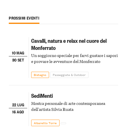
PROSSIMI EVENTI
Cavalli, natura e relax nel cuore del
Monferrato
10 MAG
Un soggiorno speciale per farvi gustare i sapori
30 SET
e provare le avventure del Monferrato
Bistagno
Passeggiate & Outdoor
SediMenti
Mostra personale di arte contemporanea
22 LUG
dell'artista Silvia Ruata
16 AGO
Albaretto Torre