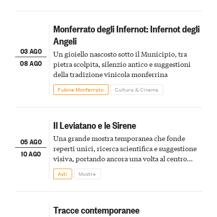
Monferrato degli Infernot: Infernot degli
Angeli
03 AGO
Un gioiello nascosto sotto il Municipio, tra
08 AGO
pietra scolpita, silenzio antico e suggestioni
della tradizione vinicola monferrina
Fubine Monferrato
Cultura & Cinema
Il Leviatano e le Sirene
Una grande mostra temporanea che fonde
05 AGO
reperti unici, ricerca scientifica e suggestione
10 AGO
visiva, portando ancora una volta al centro
della scena le meraviglie del passato astigiano
Asti
Mostre
Tracce contemporanee