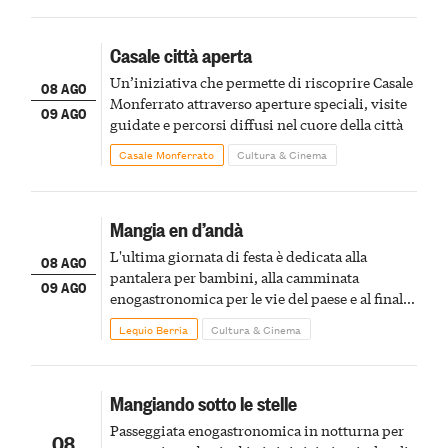
Casale città aperta
Un’iniziativa che permette di riscoprire Casale
08 AGO
Monferrato attraverso aperture speciali, visite
09 AGO
guidate e percorsi diffusi nel cuore della città
Casale Monferrato
Cultura & Cinema
Mangia en d’andà
L'ultima giornata di festa è dedicata alla
08 AGO
pantalera per bambini, alla camminata
09 AGO
enogastronomica per le vie del paese e al finale
pirotecnico
Lequio Berria
Cultura & Cinema
Mangiando sotto le stelle
Passeggiata enogastronomica in notturna per
08