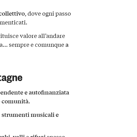
collettivo
, dove ogni passo
menticati.
ituisce valore all’andare
a
ntata… sempre e comunque
tagne
endente e autofinanziata
 e comunità
.
, strumenti musicali e
rghi
valli
rifugi
,
e
spesso