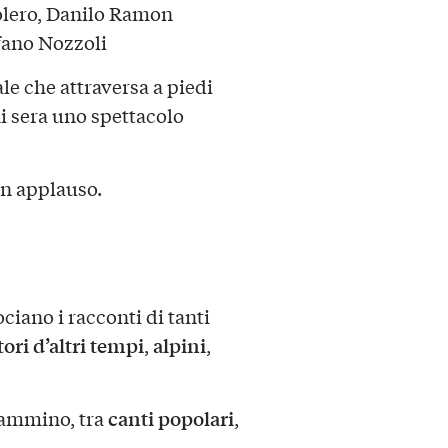
olero, Danilo Ramon
fano Nozzoli
le che attraversa a piedi
i sera uno spettacolo
un applauso.
ociano i racconti di tanti
ori d’altri tempi
alpini
,
,
canti popolari
cammino, tra
,