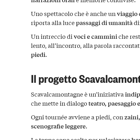
viaggio 
Uno spettacolo che è anche un
passaggi di umanità
riporta alla luce
di
voci e cammini
Un intreccio di
che rest
lento, all’incontro, alla parola racco
piedi
.
Il progetto Scavalcamon
indip
Scavalcamontagne è un’iniziativa
teatro, paesaggio
che mette in dialogo
zaini
Ogni tournée avviene a piedi, con
scenografie leggere
.
bo
Le tappe sono scelte per valorizzare