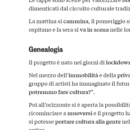
dimenticati dal circuito culturale tradi
cammina
La mattina si
, il pomeriggio s
va in scena
ospitano e la sera si
nelle lo
Genealogia
lockdown
Il progetto è nato nei giorni di
immobilità
priva
Nel mezzo dell’
e della
gruppo di artisti ha immaginato il futuro
potremmo fare cultura?
”.
Poi all’orizzonte si è aperta la possibili
muoversi
ricominciare a
e il progetto 
portare cultura alla gente
si potesse
nel
antica.