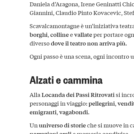
Daniela d’Aragona, Irene Geninatti Chi
Giannini, Claudio Pinto Kovacevic, Ste
Scavalcamontagne è un’iniziativa teatra
borghi
colline
vallate
,
e
per portare ogn
dove il teatro non arriva più.
diverso
Ogni passo è una scena, ogni incontro 
Alzati e cammina
Locanda dei Passi Ritrovati
Alla
si incr
pellegrini
vendit
personaggi in viaggio:
,
emigranti
vagabondi
,
.
universo di storie
Un
che si muove in 
narrazioni orali
e memorie condivise.