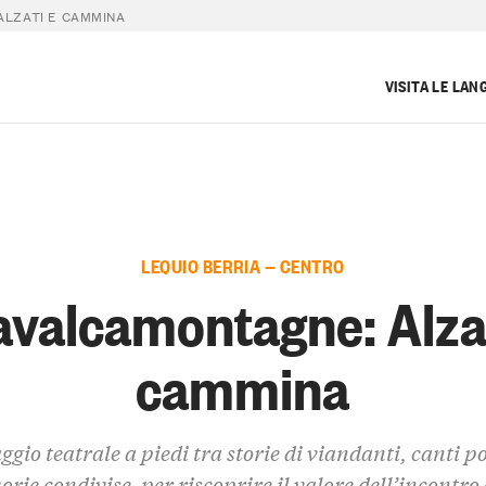
LZATI E CAMMINA
VISITA LE LAN
LEQUIO BERRIA — CENTRO
avalcamontagne: Alzat
cammina
ggio teatrale a piedi tra storie di viandanti, canti p
rie condivise, per riscoprire il valore dell’incontro 