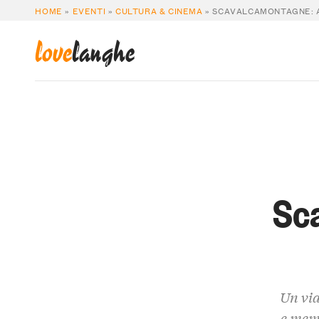
HOME
»
EVENTI
»
CULTURA & CINEMA
»
SCAVALCAMONTAGNE: A
love
langhe
Sc
Un via
e memo