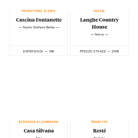
PRODUTTORE DI VINO
RELAIS
Cascina Fontanette
Langhe Country
House
— Santo Stefano Belbo —
— Neive —
15€
210€
ESPERIENZA —
PREZZO STANZE —
RESIDENZA DI CAMPAGNA
PROGETTO
Casa Silvana
Resté
— Alba —
— Rodello —