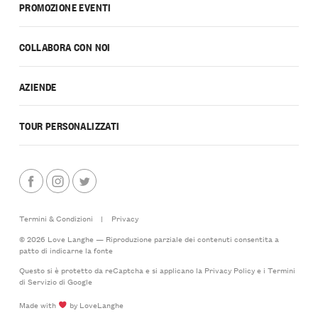
PROMOZIONE EVENTI
COLLABORA CON NOI
AZIENDE
TOUR PERSONALIZZATI
Termini & Condizioni
|
Privacy
© 2026 Love Langhe — Riproduzione parziale dei contenuti consentita a
patto di indicarne la fonte
Questo si è protetto da reCaptcha e si applicano la
Privacy Policy
e i
Termini
di Servizio
di Google
Made with
by LoveLanghe