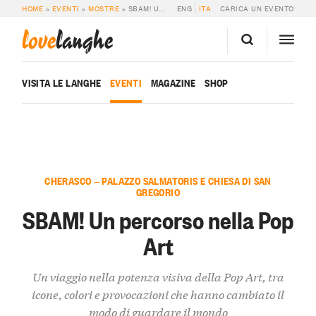
HOME
»
EVENTI
»
MOSTRE
»
SBAM! UN PERCORSO NELLA POP ART
ENG
ITA
CARICA UN EVENTO
love
langhe
VISITA LE LANGHE
EVENTI
MAGAZINE
SHOP
CHERASCO — PALAZZO SALMATORIS E CHIESA DI SAN
GREGORIO
SBAM! Un percorso nella Pop
Art
Un viaggio nella potenza visiva della Pop Art, tra
icone, colori e provocazioni che hanno cambiato il
modo di guardare il mondo