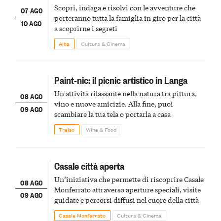
Scopri, indaga e risolvi con le avventure che
07 AGO
porteranno tutta la famiglia in giro per la città
10 AGO
a scoprirne i segreti
Alba
Cultura & Cinema
Paint-nic: il picnic artistico in Langa
Un'attività rilassante nella natura tra pittura,
08 AGO
vino e nuove amicizie. Alla fine, puoi
09 AGO
scambiare la tua tela o portarla a casa
Treiso
Wine & Food
Casale città aperta
Un’iniziativa che permette di riscoprire Casale
08 AGO
Monferrato attraverso aperture speciali, visite
09 AGO
guidate e percorsi diffusi nel cuore della città
Casale Monferrato
Cultura & Cinema