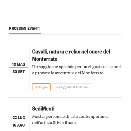
PROSSIMI EVENTI
Cavalli, natura e relax nel cuore del
Monferrato
10 MAG
Un soggiorno speciale per farvi gustare i sapori
30 SET
e provare le avventure del Monferrato
Bistagno
Passeggiate & Outdoor
SediMenti
Mostra personale di arte contemporanea
22 LUG
dell'artista Silvia Ruata
16 AGO