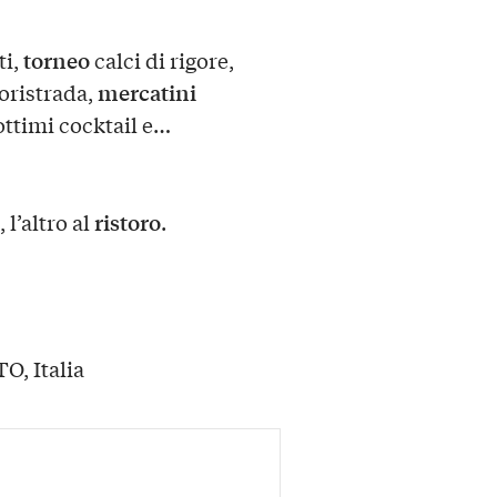
torneo
ti,
calci di rigore,
mercatini
uoristrada,
 ottimi cocktail e…
ristoro
, l’altro al
.
TO, Italia