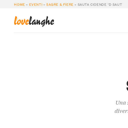
HOME
»
EVENTI
»
SAGRE & FIERE
»
SAUTA CIOENDE ‘D SAUT
love
langhe
Una s
diver