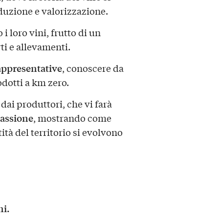
duzione e valorizzazione.
i loro vini, frutto di un
rti e allevamenti.
appresentative
, conoscere da
odotti a km zero.
ai produttori, che vi farà
passione
, mostrando come
tità del territorio si evolvono
ni.