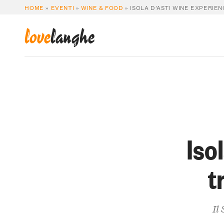
HOME
»
EVENTI
»
WINE & FOOD
»
ISOLA D’ASTI WINE EXPERIEN
love
langhe
Iso
t
Il