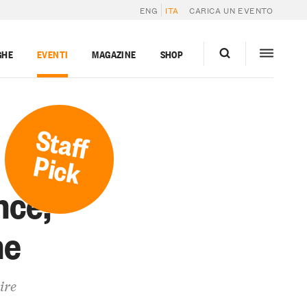
ENG
ITA
CARICA UN EVENTO
GHE
EVENTI
MAGAZINE
SHOP
Staff
Pick
nce,
ne
ire