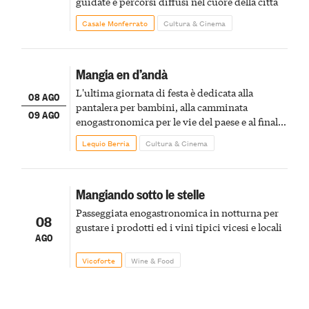
guidate e percorsi diffusi nel cuore della città
Casale Monferrato
Cultura & Cinema
Mangia en d’andà
L'ultima giornata di festa è dedicata alla
08 AGO
pantalera per bambini, alla camminata
09 AGO
enogastronomica per le vie del paese e al finale
pirotecnico
Lequio Berria
Cultura & Cinema
Mangiando sotto le stelle
Passeggiata enogastronomica in notturna per
08
gustare i prodotti ed i vini tipici vicesi e locali
AGO
Vicoforte
Wine & Food