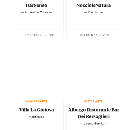
DarSenso
NoccioleNatura
— Albaretto Torre —
— Castino —
85€
20€
PREZZO STANZE —
ESPERIENZA —
CASA VACANZE
RISTORANTE
Villa La Gioiosa
Albergo Ristorante Bar
Dei Bersaglieri
— Montelupo —
— Lequio Berria —