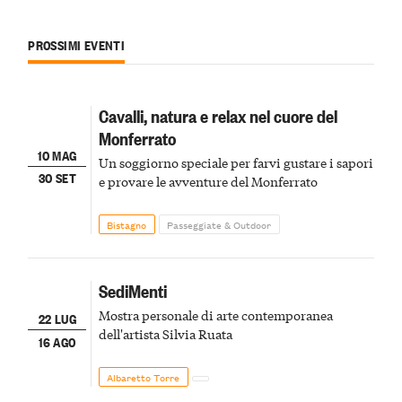
PROSSIMI EVENTI
Cavalli, natura e relax nel cuore del
Monferrato
10 MAG
Un soggiorno speciale per farvi gustare i sapori
30 SET
e provare le avventure del Monferrato
Bistagno
Passeggiate & Outdoor
SediMenti
Mostra personale di arte contemporanea
22 LUG
dell'artista Silvia Ruata
16 AGO
Albaretto Torre