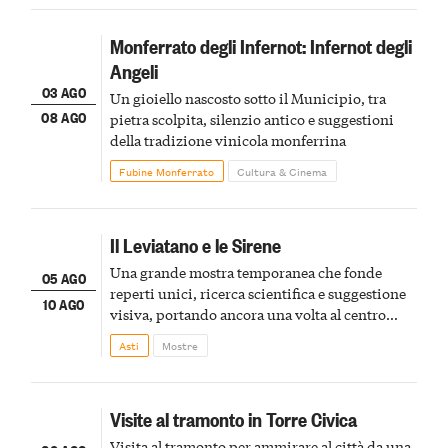
Monferrato degli Infernot: Infernot degli
Angeli
03 AGO
Un gioiello nascosto sotto il Municipio, tra
08 AGO
pietra scolpita, silenzio antico e suggestioni
della tradizione vinicola monferrina
Fubine Monferrato
Cultura & Cinema
Il Leviatano e le Sirene
Una grande mostra temporanea che fonde
05 AGO
reperti unici, ricerca scientifica e suggestione
10 AGO
visiva, portando ancora una volta al centro
della scena le meraviglie del passato astigiano
Asti
Mostre
Visite al tramonto in Torre Civica
Visita al tramonto per ammirare al città da una