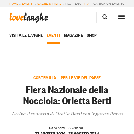
HOME
»
EVENTI
»
SAGRE & FIERE
»
FIERA NAZIONALE DELLA NOCCIOLA: ORIETTA BERTI
ENG
ITA
CARICA UN EVENTO
love
langhe
VISITA LE LANGHE
EVENTI
MAGAZINE
SHOP
CORTEMILIA — PER LE VIE DEL PAESE
Fiera Nazionale della
Nocciola: Orietta Berti
Arriva il concerto di Oretta Berti con ingresso libero
Da Venerdì
A Venerdì
23 AGOSTO 2024
23 AGOSTO 2024