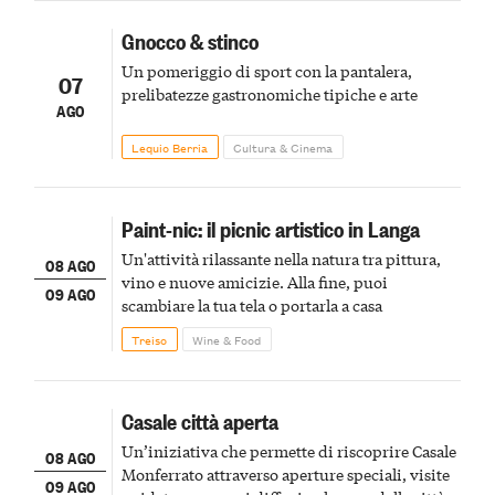
Gnocco & stinco
Un pomeriggio di sport con la pantalera,
07
prelibatezze gastronomiche tipiche e arte
AGO
Lequio Berria
Cultura & Cinema
Paint-nic: il picnic artistico in Langa
Un'attività rilassante nella natura tra pittura,
08 AGO
vino e nuove amicizie. Alla fine, puoi
09 AGO
scambiare la tua tela o portarla a casa
Treiso
Wine & Food
Casale città aperta
Un’iniziativa che permette di riscoprire Casale
08 AGO
Monferrato attraverso aperture speciali, visite
09 AGO