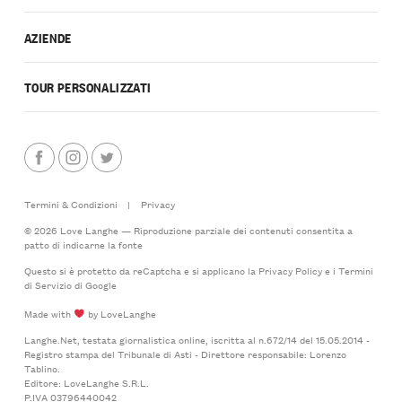
AZIENDE
TOUR PERSONALIZZATI
Termini & Condizioni
|
Privacy
© 2026 Love Langhe — Riproduzione parziale dei contenuti consentita a
patto di indicarne la fonte
Questo si è protetto da reCaptcha e si applicano la
Privacy Policy
e i
Termini
di Servizio
di Google
Made with
by LoveLanghe
Langhe.Net, testata giornalistica online, iscritta al n.672/14 del 15.05.2014 -
Registro stampa del Tribunale di Asti - Direttore responsabile: Lorenzo
Tablino.
Editore: LoveLanghe S.R.L.
P.IVA 03796440042