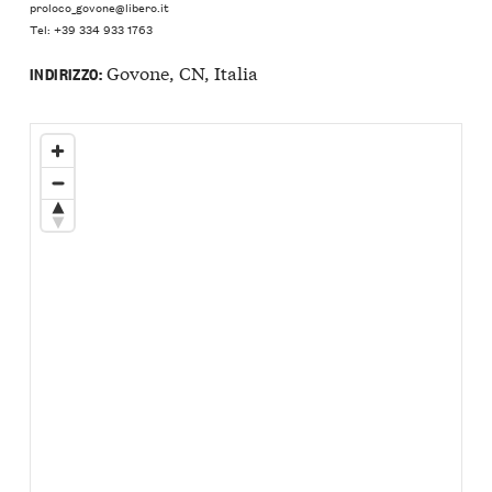
proloco_govone@libero.it
Tel: +39 334 933 1763
Govone, CN, Italia
INDIRIZZO: