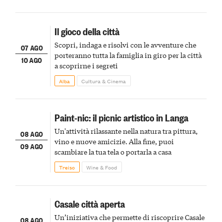
Il gioco della città
Scopri, indaga e risolvi con le avventure che
07 AGO
porteranno tutta la famiglia in giro per la città
10 AGO
a scoprirne i segreti
Alba
Cultura & Cinema
Paint-nic: il picnic artistico in Langa
Un'attività rilassante nella natura tra pittura,
08 AGO
vino e nuove amicizie. Alla fine, puoi
09 AGO
scambiare la tua tela o portarla a casa
Treiso
Wine & Food
Casale città aperta
Un’iniziativa che permette di riscoprire Casale
08 AGO