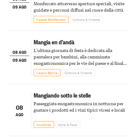
Monferrato attraverso aperture speciali, visite
09 AGO
guidate e percorsi diffusi nel cuore della città
Casale Monferrato
Cultura & Cinema
Mangia en d’andà
L'ultima giornata di festa è dedicata alla
08 AGO
pantalera per bambini, alla camminata
09 AGO
enogastronomica per le vie del paese e al finale
pirotecnico
Lequio Berria
Cultura & Cinema
Mangiando sotto le stelle
Passeggiata enogastronomica in notturna per
08
gustare i prodotti ed i vini tipici vicesi e locali
AGO
Vicoforte
Wine & Food