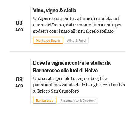
Vino, vigne & stelle
Un'apericena a buffet, a lume di candela, nel
08
cuore del Roero, dal tramonto fino a notte per
AGO
goderci con il naso all'insù il cielo stellato
Montaldo Roero
Wine & Food
Dove la vigna incontra le stelle: da
Barbaresco alle luci di Neive
08
Una serata speciale tra vigne, borghi e
panorami mozzafiato delle Langhe, con l’arrivo
AGO
al Bricco San Cristoforo
Barbaresco
Passeggiate & Outdoor