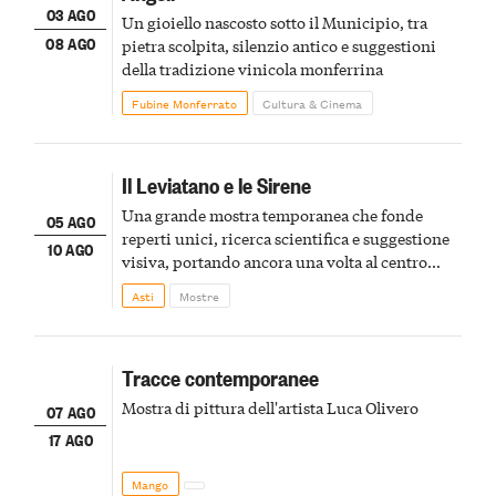
03 AGO
Un gioiello nascosto sotto il Municipio, tra
08 AGO
pietra scolpita, silenzio antico e suggestioni
della tradizione vinicola monferrina
Fubine Monferrato
Cultura & Cinema
Il Leviatano e le Sirene
Una grande mostra temporanea che fonde
05 AGO
reperti unici, ricerca scientifica e suggestione
10 AGO
visiva, portando ancora una volta al centro
della scena le meraviglie del passato astigiano
Asti
Mostre
Tracce contemporanee
Mostra di pittura dell'artista Luca Olivero
07 AGO
17 AGO
Mango