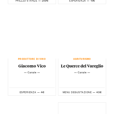
259€
15€
PREZZO STANZE —
ESPERIENZA —
PRODUTTORE DI VINO
AGRITURISMO
Giacomo Vico
Le Querce del Vareglio
— Canale —
— Canale —
4€
40€
ESPERIENZA —
MENU DEGUSTAZIONE —