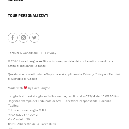
TOUR PERSONALIZZATI
Termini & Condizioni
|
Privacy
© 2026 Love Langhe — Riproduzione parziale dei contenuti consentita a
patto di indicarne la fonte
Questo si è protetto da reCaptcha e si applicano la
Privacy Policy
e i
Termini
di Servizio
di Google
Made with
by LoveLanghe
Langhe.Net, testata giornalistica online, iscritta al n.672/14 del 15.05.2014 -
Registro stampa del Tribunale di Asti - Direttore responsabile: Lorenzo
Tablino.
Editore: LoveLanghe S.R.L.
P.IVA 03796440042
Via Castello 20
12050 Albaretto della Torre (CN)
Italy