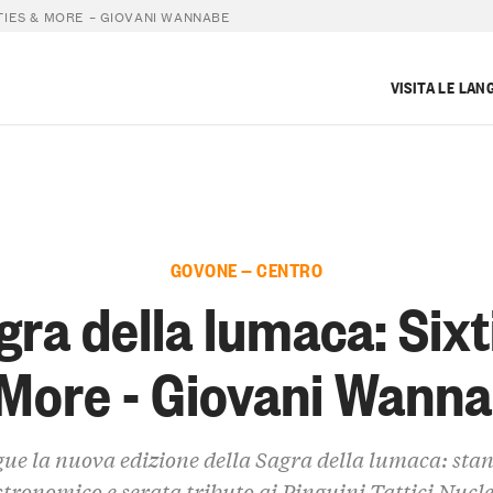
TIES & MORE – GIOVANI WANNABE
VISITA LE LAN
GOVONE — CENTRO
gra della lumaca: Sixt
More - Giovani Wann
ue la nuova edizione della Sagra della lumaca: sta
tronomico e serata tributo ai Pinguini Tattici Nucl