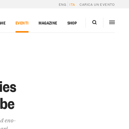
ENG
ITA
CARICA UN EVENTO
GHE
EVENTI
MAGAZINE
SHOP
ies
abe
nd eno-
eari