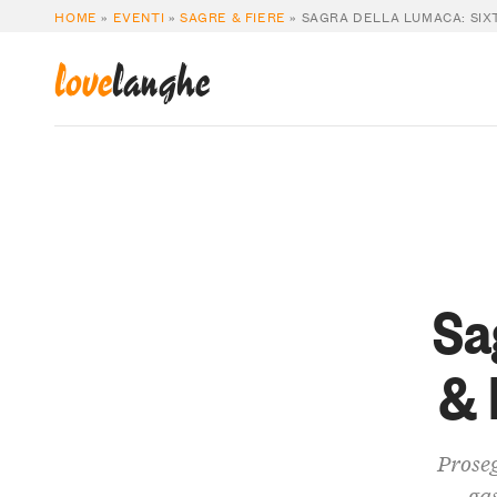
HOME
»
EVENTI
»
SAGRE & FIERE
»
SAGRA DELLA LUMACA: SIX
love
langhe
Sa
& 
Proseg
gas