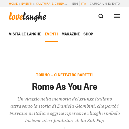
HOME
»
EVENTI
»
CULTURA & CINEMA
»
ROME AS YOU ARE
ENG
ITA
CARICA UN EVENTO
love
langhe
VISITA LE LANGHE
EVENTI
MAGAZINE
SHOP
TORINO — CINETEATRO BARETTI
Rome As You Are
Un viaggio nella memoria del grunge italiano
attraverso la storia di Daniela Giombini, che portò i
Nirvana in Italia e oggi ne ripercorre i luoghi simbolo
insieme al co-fondatore della Sub Pop