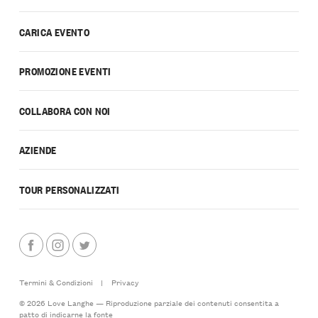
CARICA EVENTO
PROMOZIONE EVENTI
COLLABORA CON NOI
AZIENDE
TOUR PERSONALIZZATI
Termini & Condizioni
|
Privacy
© 2026 Love Langhe — Riproduzione parziale dei contenuti consentita a
patto di indicarne la fonte