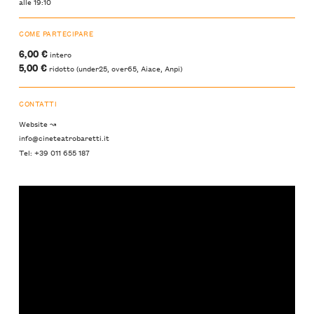
alle 19:10
COME PARTECIPARE
6,00 €
intero
5,00 €
ridotto (under25, over65, Aiace, Anpi)
CONTATTI
Website ↝
info@cineteatrobaretti.it
Tel: +39 011 655 187