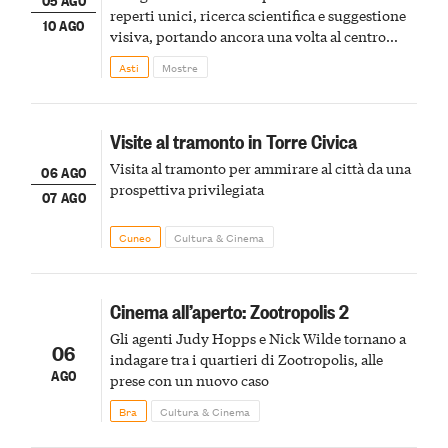
reperti unici, ricerca scientifica e suggestione
10 AGO
visiva, portando ancora una volta al centro
della scena le meraviglie del passato astigiano
Asti
Mostre
Visite al tramonto in Torre Civica
Visita al tramonto per ammirare al città da una
06 AGO
prospettiva privilegiata
07 AGO
Cuneo
Cultura & Cinema
Cinema all’aperto: Zootropolis 2
Gli agenti Judy Hopps e Nick Wilde tornano a
06
indagare tra i quartieri di Zootropolis, alle
AGO
prese con un nuovo caso
Bra
Cultura & Cinema