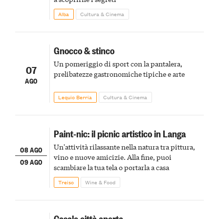
Alba
Cultura & Cinema
Gnocco & stinco
Un pomeriggio di sport con la pantalera,
07
prelibatezze gastronomiche tipiche e arte
AGO
Lequio Berria
Cultura & Cinema
Paint-nic: il picnic artistico in Langa
Un'attività rilassante nella natura tra pittura,
08 AGO
vino e nuove amicizie. Alla fine, puoi
09 AGO
scambiare la tua tela o portarla a casa
Treiso
Wine & Food
Casale città aperta