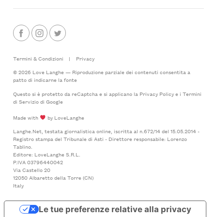
Termini & Condizioni
|
Privacy
© 2026 Love Langhe — Riproduzione parziale dei contenuti consentita a
patto di indicarne la fonte
Questo si è protetto da reCaptcha e si applicano la
Privacy Policy
e i
Termini
di Servizio
di Google
Made with
by LoveLanghe
Langhe.Net, testata giornalistica online, iscritta al n.672/14 del 15.05.2014 -
Registro stampa del Tribunale di Asti - Direttore responsabile: Lorenzo
Tablino.
Editore: LoveLanghe S.R.L.
P.IVA 03796440042
Via Castello 20
12050 Albaretto della Torre (CN)
Italy
Le tue preferenze relative alla privacy