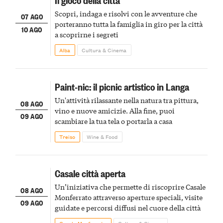
Scopri, indaga e risolvi con le avventure che
07 AGO
porteranno tutta la famiglia in giro per la città
10 AGO
a scoprirne i segreti
Alba
Cultura & Cinema
Paint-nic: il picnic artistico in Langa
Un'attività rilassante nella natura tra pittura,
08 AGO
vino e nuove amicizie. Alla fine, puoi
09 AGO
scambiare la tua tela o portarla a casa
Treiso
Wine & Food
Casale città aperta
Un’iniziativa che permette di riscoprire Casale
08 AGO
Monferrato attraverso aperture speciali, visite
09 AGO
guidate e percorsi diffusi nel cuore della città