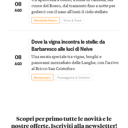
08
cuore del Roero, dal tramonto fino a notte per
AGO
goderci con il naso all'insù il cielo stellato
Montaldo Roero
Wine & Food
Dove la vigna incontra le stelle: da
Barbaresco alle luci di Neive
08
Una serata speciale tra vigne, borghi e
panorami mozzafiato delle Langhe, con l’arrivo
AGO
al Bricco San Cristoforo
Barbaresco
Passeggiate & Outdoor
Scopri per primo tutte le novità e le
nostre offerte. Iscriviti alla newsletter!