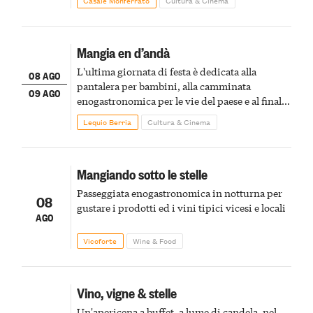
Casale Monferrato
Cultura & Cinema
Mangia en d’andà
L'ultima giornata di festa è dedicata alla
08 AGO
pantalera per bambini, alla camminata
09 AGO
enogastronomica per le vie del paese e al finale
pirotecnico
Lequio Berria
Cultura & Cinema
Mangiando sotto le stelle
Passeggiata enogastronomica in notturna per
08
gustare i prodotti ed i vini tipici vicesi e locali
AGO
Vicoforte
Wine & Food
Vino, vigne & stelle
Un'apericena a buffet, a lume di candela, nel