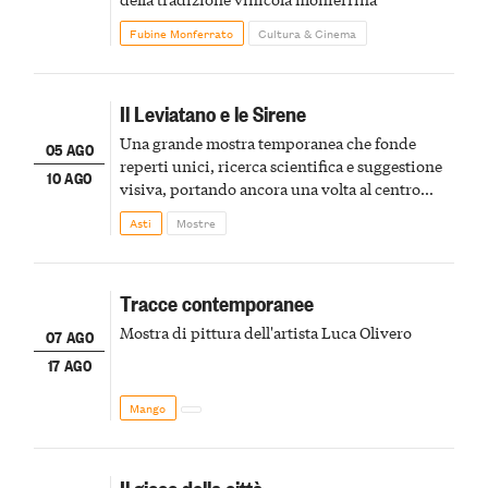
Fubine Monferrato
Cultura & Cinema
Il Leviatano e le Sirene
Una grande mostra temporanea che fonde
05 AGO
reperti unici, ricerca scientifica e suggestione
10 AGO
visiva, portando ancora una volta al centro
della scena le meraviglie del passato astigiano
Asti
Mostre
Tracce contemporanee
Mostra di pittura dell'artista Luca Olivero
07 AGO
17 AGO
Mango
Il gioco della città