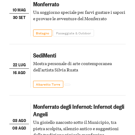
Monferrato
10 MAG
Un soggiorno speciale per farvi gustare i sapori
30 SET
e provare le avventure del Monferrato
Bistagno
Passeggiate & Outdoor
SediMenti
Mostra personale di arte contemporanea
22 LUG
dell'artista Silvia Ruata
16 AGO
Albaretto Torre
Monferrato degli Infernot: Infernot degli
Angeli
03 AGO
Un gioiello nascosto sotto il Municipio, tra
08 AGO
pietra scolpita, silenzio antico e suggestioni
della tradizione vinicola monferrina