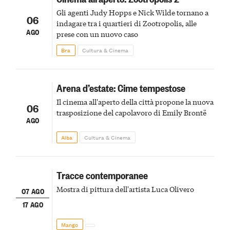
Gli agenti Judy Hopps e Nick Wilde tornano a
06
indagare tra i quartieri di Zootropolis, alle
AGO
prese con un nuovo caso
Bra
Cultura & Cinema
Arena d’estate: Cime tempestose
Il cinema all'aperto della città propone la nuova
06
trasposizione del capolavoro di Emily Brontë
AGO
Alba
Cultura & Cinema
Tracce contemporanee
Mostra di pittura dell'artista Luca Olivero
07 AGO
17 AGO
Mango