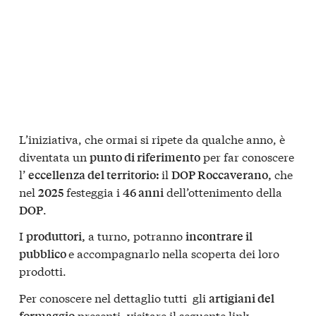
L’iniziativa, che ormai si ripete da qualche anno, è
diventata un
per far conoscere
punto di riferimento
l’
il
che
eccellenza del territorio:
DOP Roccaverano,
nel
festeggia i
dell’ottenimento della
2025
46 anni
.
DOP
I
a turno, potranno
produttori,
incontrare il
e accompagnarlo nella scoperta dei loro
pubblico
prodotti.
Per conoscere nel dettaglio tutti gli
artigiani del
presenti, visitare il seguente
link
.
formaggio