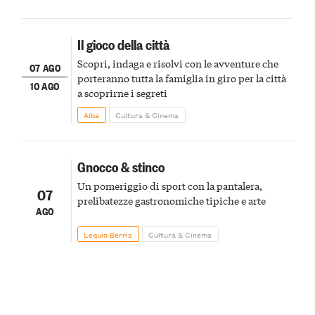
Il gioco della città
Scopri, indaga e risolvi con le avventure che
07 AGO
porteranno tutta la famiglia in giro per la città
10 AGO
a scoprirne i segreti
Alba
Cultura & Cinema
Gnocco & stinco
Un pomeriggio di sport con la pantalera,
07
prelibatezze gastronomiche tipiche e arte
AGO
Lequio Berria
Cultura & Cinema