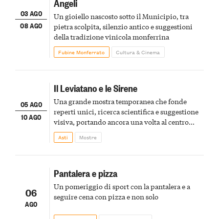
Angeli
03 AGO
Un gioiello nascosto sotto il Municipio, tra
08 AGO
pietra scolpita, silenzio antico e suggestioni
della tradizione vinicola monferrina
Fubine Monferrato
Cultura & Cinema
Il Leviatano e le Sirene
Una grande mostra temporanea che fonde
05 AGO
reperti unici, ricerca scientifica e suggestione
10 AGO
visiva, portando ancora una volta al centro
della scena le meraviglie del passato astigiano
Asti
Mostre
Pantalera e pizza
Un pomeriggio di sport con la pantalera e a
06
seguire cena con pizza e non solo
AGO