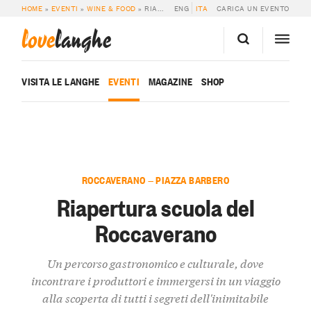
HOME
»
EVENTI
»
WINE & FOOD
»
RIAPERTURA SCUOLA DEL ROCCAVERANO
ENG
ITA
CARICA UN EVENTO
love
langhe
VISITA LE LANGHE
EVENTI
MAGAZINE
SHOP
ROCCAVERANO — PIAZZA BARBERO
Riapertura scuola del
Roccaverano
Un percorso gastronomico e culturale, dove
incontrare i produttori e immergersi in un viaggio
alla scoperta di tutti i segreti dell'inimitabile