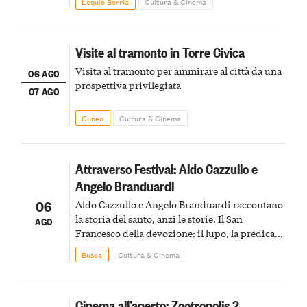
Lequio Berria
Cultura & Cinema
Visite al tramonto in Torre Civica
Visita al tramonto per ammirare al città da una
06 AGO
prospettiva privilegiata
07 AGO
Cuneo
Cultura & Cinema
Attraverso Festival: Aldo Cazzullo e
Angelo Branduardi
06
Aldo Cazzullo e Angelo Branduardi raccontano
la storia del santo, anzi le storie. Il San
AGO
Francesco della devozione: il lupo, la predica
agli uccelli, le stimmate
Busca
Cultura & Cinema
Cinema all’aperto: Zootropolis 2