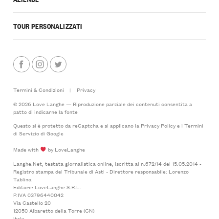
TOUR PERSONALIZZATI
Termini & Condizioni
|
Privacy
© 2026 Love Langhe — Riproduzione parziale dei contenuti consentita a
patto di indicarne la fonte
Questo si è protetto da reCaptcha e si applicano la
Privacy Policy
e i
Termini
di Servizio
di Google
Made with
by LoveLanghe
Langhe.Net, testata giornalistica online, iscritta al n.672/14 del 15.05.2014 -
Registro stampa del Tribunale di Asti - Direttore responsabile: Lorenzo
Tablino.
Editore: LoveLanghe S.R.L.
P.IVA 03796440042
Via Castello 20
12050 Albaretto della Torre (CN)
Italy