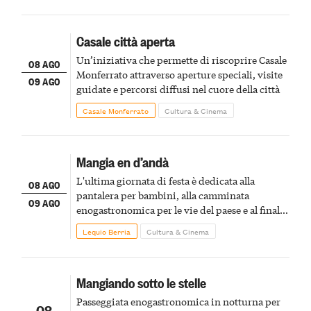
Casale città aperta
Un’iniziativa che permette di riscoprire Casale
08 AGO
Monferrato attraverso aperture speciali, visite
09 AGO
guidate e percorsi diffusi nel cuore della città
Casale Monferrato
Cultura & Cinema
Mangia en d’andà
L'ultima giornata di festa è dedicata alla
08 AGO
pantalera per bambini, alla camminata
09 AGO
enogastronomica per le vie del paese e al finale
pirotecnico
Lequio Berria
Cultura & Cinema
Mangiando sotto le stelle
Passeggiata enogastronomica in notturna per
08