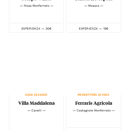
— Nizza Monferrato —
— Moasca —
30€
15€
ESPERIENZA —
ESPERIENZA —
CASA VACANZE
PRODUTTORE DI VINO
Villa Maddalena
Ferraris Agricola
— Canelli —
— Castagnole Monferrato —