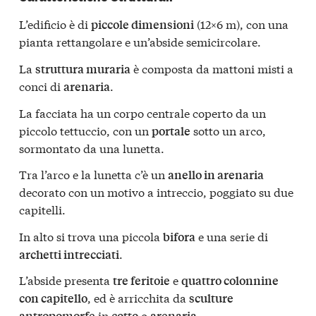
L’edificio è di
(12×6 m), con una
piccole dimensioni
pianta rettangolare e un’abside semicircolare.
La
è composta da mattoni misti a
struttura muraria
conci di
.
arenaria
La facciata ha un corpo centrale coperto da un
piccolo tettuccio, con un
sotto un arco,
portale
sormontato da una lunetta.
Tra l’arco e la lunetta c’è un
anello in arenaria
decorato con un motivo a intreccio, poggiato su due
capitelli.
In alto si trova una piccola
e una serie di
bifora
.
archetti intrecciati
L’abside presenta
e
tre feritoie
quattro colonnine
, ed è arricchita da
con capitello
sculture
in
o
.
antropomorfe
cotto
arenaria