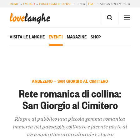
HOME
»
EVENTI
»
PASSEGGIATE & OUTDOOR
ENG
»
RETE ROMANICA DI COLLINA: S
ITA
CARICA UN EVENTO
love
langhe
VISITA LE LANGHE
EVENTI
MAGAZINE
SHOP
ANDEZENO — SAN GIORGIO AL CIMITERO
Rete romanica di collina:
San Giorgio al Cimitero
Riapre al pubblico una piccola gemma romanica
immersa nel paesaggio collinare e facente parte di
un ampio itinerario culturale e storico