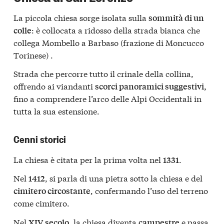
La piccola chiesa sorge isolata sulla
sommità di un
: è collocata a ridosso della strada bianca che
colle
collega Mombello a Barbaso (frazione di Moncucco
Torinese) .
Strada che percorre tutto il crinale della collina,
offrendo ai viandanti
scorci panoramici suggestivi,
fino a comprendere l’arco delle Alpi Occidentali in
tutta la sua estensione.
Cenni storici
La chiesa è citata per la prima volta nel
.
1331
Nel
, si parla di una pietra sotto la chiesa e del
1412
, confermando l’uso del terreno
cimitero circostante
come cimitero.
Nel
, la chiesa diventa
e passa
XIV secolo
campestre