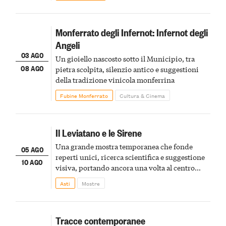
Monferrato degli Infernot: Infernot degli
Angeli
03 AGO
Un gioiello nascosto sotto il Municipio, tra
08 AGO
pietra scolpita, silenzio antico e suggestioni
della tradizione vinicola monferrina
Fubine Monferrato
Cultura & Cinema
Il Leviatano e le Sirene
Una grande mostra temporanea che fonde
05 AGO
reperti unici, ricerca scientifica e suggestione
10 AGO
visiva, portando ancora una volta al centro
della scena le meraviglie del passato astigiano
Asti
Mostre
Tracce contemporanee