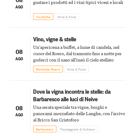
gustare i prodotti ed i vini tipici vicesi e locali
AGO
Vicoforte
Wine & Food
Vino, vigne & stelle
Un'apericena a buffet, a lume di candela, nel
08
cuore del Roero, dal tramonto fino a notte per
AGO
goderci con il naso all'insù il cielo stellato
Montaldo Roero
Wine & Food
Dove la vigna incontra le stelle: da
Barbaresco alle luci di Neive
08
Una serata speciale tra vigne, borghi e
panorami mozzafiato delle Langhe, con l’arrivo
AGO
al Bricco San Cristoforo
Barbaresco
Passeggiate & Outdoor