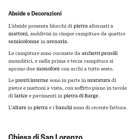
Abside e Decorazioni
L’abside presenta blocchi di
alternati a
pietra
, suddivisi in cinque campiture da quattro
mattoni
in
.
semicolonne
arenaria
Le campiture sono coronate da
archetti pensili
monolitici, e nella prima e terza campitura si
aprono due
con archi a tutto sesto.
monofore
Le
sono in parte in
di
pareti interne
muratura
pietre e mattoni a vista, con soffitto piano in tavole
di
e pavimenti in
.
larice
pietra di Barge
L’
in
e i
sono di recente fattura.
altare
pietra
banchi
Chiesa di San Lorenzo