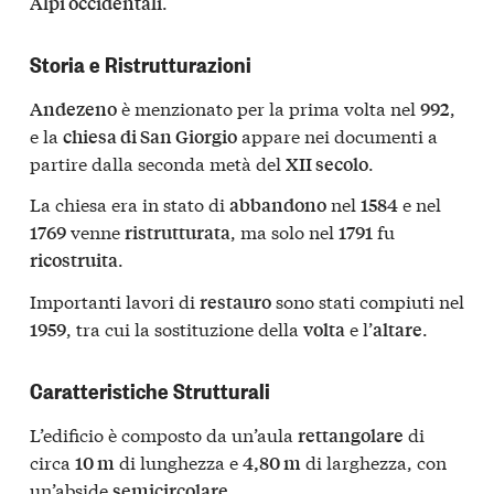
.
Alpi occidentali
Storia e Ristrutturazioni
è menzionato per la prima volta nel
,
Andezeno
992
e la
appare nei documenti a
chiesa di San Giorgio
partire dalla seconda metà del
.
XII secolo
La chiesa era in stato di
nel
e nel
abbandono
1584
venne
, ma solo nel
fu
1769
ristrutturata
1791
.
ricostruita
Importanti lavori di
sono stati compiuti nel
restauro
, tra cui la sostituzione della
e l’
.
1959
volta
altare
Caratteristiche Strutturali
L’edificio è composto da un’aula
di
rettangolare
circa
di lunghezza e
di larghezza, con
10 m
4,80 m
un’abside
.
semicircolare