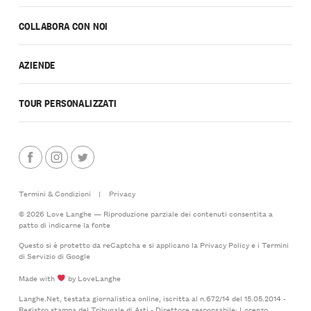
COLLABORA CON NOI
AZIENDE
TOUR PERSONALIZZATI
Termini & Condizioni
|
Privacy
© 2026 Love Langhe — Riproduzione parziale dei contenuti consentita a
patto di indicarne la fonte
Questo si è protetto da reCaptcha e si applicano la
Privacy Policy
e i
Termini
di Servizio
di Google
Made with
by LoveLanghe
Langhe.Net, testata giornalistica online, iscritta al n.672/14 del 15.05.2014 -
Registro stampa del Tribunale di Asti - Direttore responsabile: Lorenzo