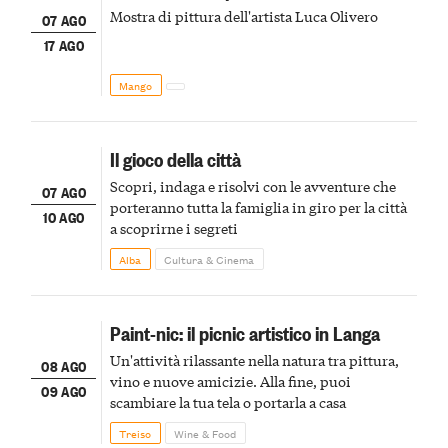
Mostra di pittura dell'artista Luca Olivero
07 AGO
17 AGO
Mango
Il gioco della città
Scopri, indaga e risolvi con le avventure che
07 AGO
porteranno tutta la famiglia in giro per la città
10 AGO
a scoprirne i segreti
Alba
Cultura & Cinema
Paint-nic: il picnic artistico in Langa
Un'attività rilassante nella natura tra pittura,
08 AGO
vino e nuove amicizie. Alla fine, puoi
09 AGO
scambiare la tua tela o portarla a casa
Treiso
Wine & Food