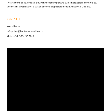
I visitatori della chiesa dovranno ottemperare alle indicazioni fornite dai
volontari presidianti e a specifiche disposizioni dell’Autorità Locale.
CONTATTI
Website ↝
infopoint@turismoincollina.it
Mob: +39 333 1365812