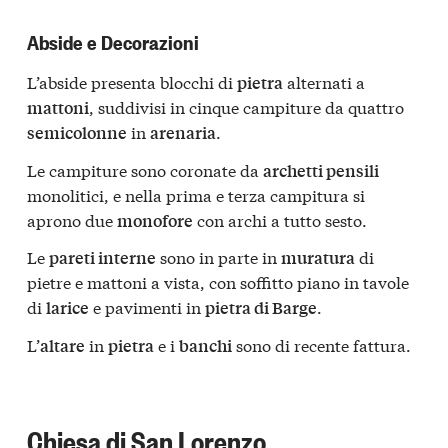
Abside e Decorazioni
L’abside presenta blocchi di
alternati a
pietra
, suddivisi in cinque campiture da quattro
mattoni
in
.
semicolonne
arenaria
Le campiture sono coronate da
archetti pensili
monolitici, e nella prima e terza campitura si
aprono due
con archi a tutto sesto.
monofore
Le
sono in parte in
di
pareti interne
muratura
pietre e mattoni a vista, con soffitto piano in tavole
di
e pavimenti in
.
larice
pietra di Barge
L’
in
e i
sono di recente fattura.
altare
pietra
banchi
Chiesa di San Lorenzo