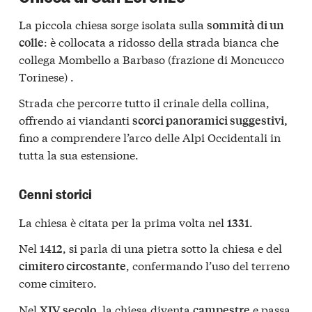
La piccola chiesa sorge isolata sulla
sommità di un
: è collocata a ridosso della strada bianca che
colle
collega Mombello a Barbaso (frazione di Moncucco
Torinese) .
Strada che percorre tutto il crinale della collina,
offrendo ai viandanti
scorci panoramici suggestivi,
fino a comprendere l’arco delle Alpi Occidentali in
tutta la sua estensione.
Cenni storici
La chiesa è citata per la prima volta nel
.
1331
Nel
, si parla di una pietra sotto la chiesa e del
1412
, confermando l’uso del terreno
cimitero circostante
come cimitero.
Nel
, la chiesa diventa
e passa
XIV secolo
campestre