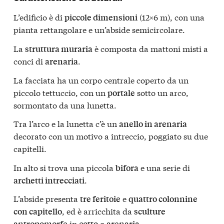
L’edificio è di
(12×6 m), con una
piccole dimensioni
pianta rettangolare e un’abside semicircolare.
La
è composta da mattoni misti a
struttura muraria
conci di
.
arenaria
La facciata ha un corpo centrale coperto da un
piccolo tettuccio, con un
sotto un arco,
portale
sormontato da una lunetta.
Tra l’arco e la lunetta c’è un
anello in arenaria
decorato con un motivo a intreccio, poggiato su due
capitelli.
In alto si trova una piccola
e una serie di
bifora
.
archetti intrecciati
L’abside presenta
e
tre feritoie
quattro colonnine
, ed è arricchita da
con capitello
sculture
in
o
.
antropomorfe
cotto
arenaria