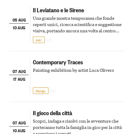
Il Leviatano e le Sirene
Una grande mostra temporanea che fonde
05 AUG
reperti unici, ricerca scientifica e suggestione
10 AUG
visiva, portando ancora una volta al centro
della scena le meraviglie del passato astigiano
Asti
Contemporary Traces
Painting exhibition by artist Luca Olivero
07 AUG
17 AUG
Mango
Il gioco della città
Scopri, indaga e risolvi con le avventure che
07 AUG
porteranno tutta la famiglia in giro per la città
10 AUG
a scoprirne i segreti