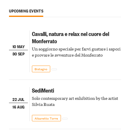
UPCOMING EVENTS
Cavalli, natura e relax nel cuore del
Monferrato
10 MAY
Un soggiorno speciale per farvi gustare i sapori
30 SEP
e provare le avventure del Monferrato
Bistagno
SediMenti
Solo contemporary art exhibition by the artist
22 JUL
Silvia Ruata
16 AUG
Albaretto Torre