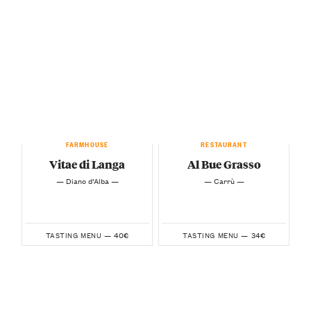
FARMHOUSE
RESTAURANT
Vitae di Langa
Al Bue Grasso
— Diano d’Alba —
— Carrù —
40€
34€
TASTING MENU —
TASTING MENU —