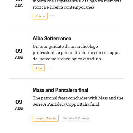
mostra che rappresenta il dialogo tra memoria
AUG
storica e ricerca contemporanea
Priero
Alba Sotterranea
Un tour guidato da un archeologo
09
professionista per un itinerario con tre tappe
AUG
del percorso archeologico cittadino
Alba
Mass and Pantalera final
The patronal feast concludes with Mass and the
09
Serie A Pantalera Coppa Italia final
AUG
Lequio Berria
Culture & Cinema