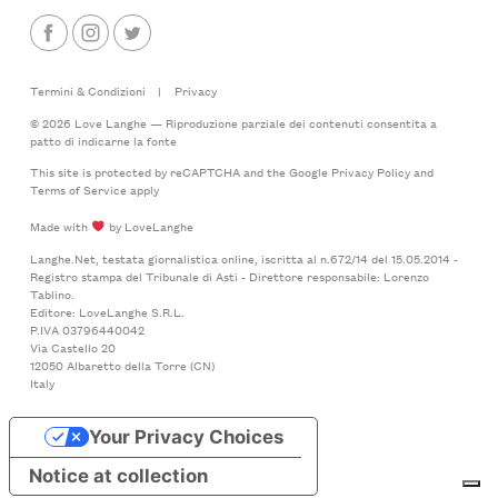
Termini & Condizioni
|
Privacy
© 2026 Love Langhe — Riproduzione parziale dei contenuti consentita a
patto di indicarne la fonte
This site is protected by reCAPTCHA and the Google
Privacy Policy
and
Terms of Service
apply
Made with
by LoveLanghe
Langhe.Net, testata giornalistica online, iscritta al n.672/14 del 15.05.2014 -
Registro stampa del Tribunale di Asti - Direttore responsabile: Lorenzo
Tablino.
Editore: LoveLanghe S.R.L.
P.IVA 03796440042
Via Castello 20
12050 Albaretto della Torre (CN)
Italy
Your Privacy Choices
Notice at collection