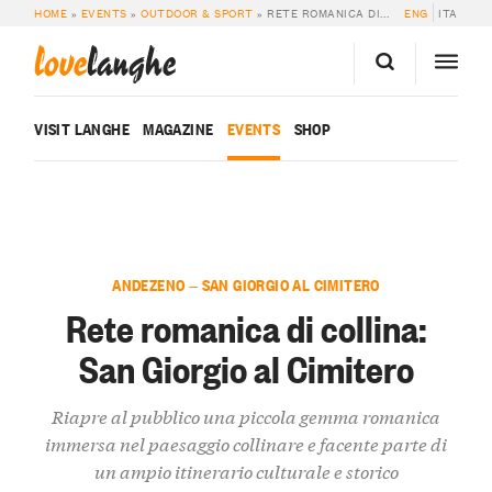
HOME
»
EVENTS
»
OUTDOOR & SPORT
»
RETE ROMANICA DI COLLINA: SAN GIORGIO AL CIMITERO
ENG
ITA
love
langhe
VISIT LANGHE
MAGAZINE
EVENTS
SHOP
ANDEZENO — SAN GIORGIO AL CIMITERO
Rete romanica di collina:
San Giorgio al Cimitero
Riapre al pubblico una piccola gemma romanica
immersa nel paesaggio collinare e facente parte di
un ampio itinerario culturale e storico