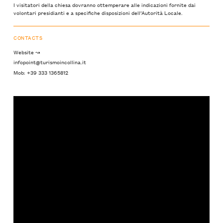
I visitatori della chiesa dovranno ottemperare alle indicazioni fornite dai
volontari presidianti e a specifiche disposizioni dell’Autorità Locale.
CONTACTS
Website ↝
infopoint@turismoincollina.it
Mob: +39 333 1365812