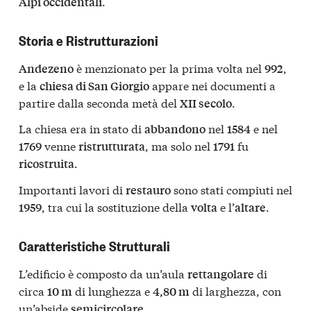
.
Alpi occidentali
Storia e Ristrutturazioni
è menzionato per la prima volta nel
,
Andezeno
992
e la
appare nei documenti a
chiesa di San Giorgio
partire dalla seconda metà del
.
XII secolo
La chiesa era in stato di
nel
e nel
abbandono
1584
venne
, ma solo nel
fu
1769
ristrutturata
1791
.
ricostruita
Importanti lavori di
sono stati compiuti nel
restauro
, tra cui la sostituzione della
e l’
.
1959
volta
altare
Caratteristiche Strutturali
L’edificio è composto da un’aula
di
rettangolare
circa
di lunghezza e
di larghezza, con
10 m
4,80 m
un’abside
.
semicircolare