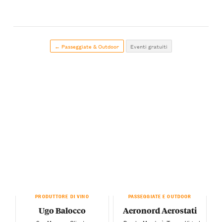
← Passeggiate & Outdoor
Eventi gratuiti
PRODUTTORE DI VINO
PASSEGGIATE E OUTDOOR
Ugo Balocco
Aeronord Aerostati
— San Marzano Oliveto —
— Barolo, Mondovì, Tonco, Vignale