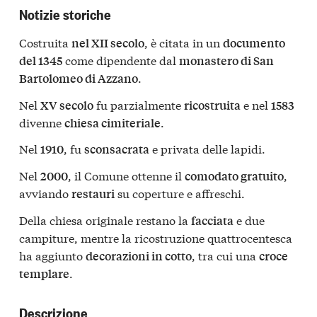
Notizie storiche
Costruita
, è citata in un
nel XII secolo
documento
come dipendente dal
del 1345
monastero di San
.
Bartolomeo di Azzano
Nel
fu parzialmente
e nel
XV secolo
ricostruita
1583
divenne
.
chiesa cimiteriale
Nel
, fu
e privata delle lapidi.
1910
sconsacrata
Nel
, il Comune ottenne il
,
2000
comodato gratuito
avviando
su coperture e affreschi.
restauri
Della chiesa originale restano la
e due
facciata
campiture, mentre la ricostruzione quattrocentesca
ha aggiunto
, tra cui una
decorazioni in cotto
croce
.
templare
Descrizione