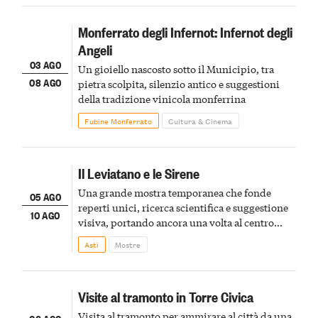
Monferrato degli Infernot: Infernot degli
Angeli
03 AGO
Un gioiello nascosto sotto il Municipio, tra
08 AGO
pietra scolpita, silenzio antico e suggestioni
della tradizione vinicola monferrina
Fubine Monferrato
Cultura & Cinema
Il Leviatano e le Sirene
Una grande mostra temporanea che fonde
05 AGO
reperti unici, ricerca scientifica e suggestione
10 AGO
visiva, portando ancora una volta al centro
della scena le meraviglie del passato astigiano
Asti
Mostre
Visite al tramonto in Torre Civica
Visita al tramonto per ammirare al città da una