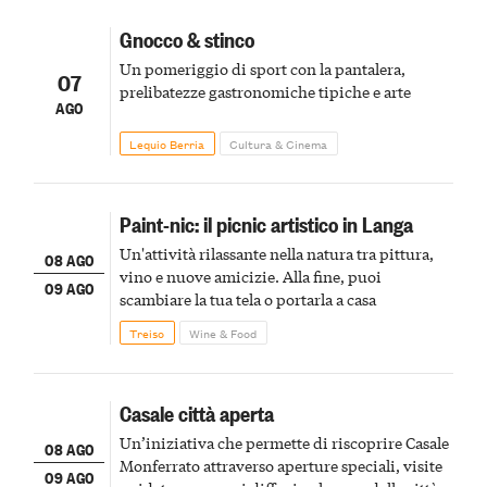
Gnocco & stinco
Un pomeriggio di sport con la pantalera,
07
prelibatezze gastronomiche tipiche e arte
AGO
Lequio Berria
Cultura & Cinema
Paint-nic: il picnic artistico in Langa
Un'attività rilassante nella natura tra pittura,
08 AGO
vino e nuove amicizie. Alla fine, puoi
09 AGO
scambiare la tua tela o portarla a casa
Treiso
Wine & Food
Casale città aperta
Un’iniziativa che permette di riscoprire Casale
08 AGO
Monferrato attraverso aperture speciali, visite
09 AGO