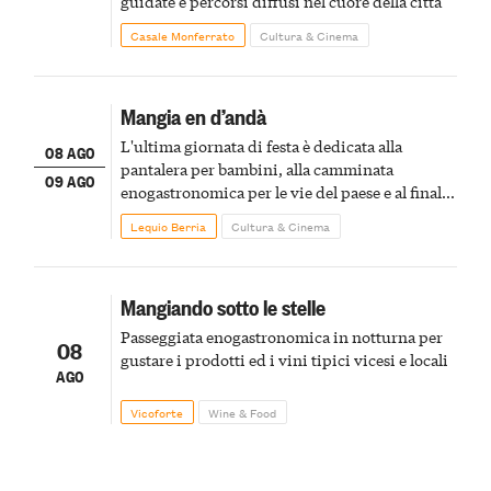
guidate e percorsi diffusi nel cuore della città
Casale Monferrato
Cultura & Cinema
Mangia en d’andà
L'ultima giornata di festa è dedicata alla
08 AGO
pantalera per bambini, alla camminata
09 AGO
enogastronomica per le vie del paese e al finale
pirotecnico
Lequio Berria
Cultura & Cinema
Mangiando sotto le stelle
Passeggiata enogastronomica in notturna per
08
gustare i prodotti ed i vini tipici vicesi e locali
AGO
Vicoforte
Wine & Food