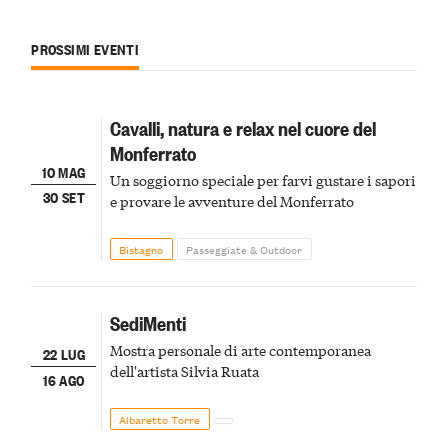
PROSSIMI EVENTI
Cavalli, natura e relax nel cuore del
Monferrato
10 MAG
Un soggiorno speciale per farvi gustare i sapori
30 SET
e provare le avventure del Monferrato
Bistagno
Passeggiate & Outdoor
SediMenti
Mostra personale di arte contemporanea
22 LUG
dell'artista Silvia Ruata
16 AGO
Albaretto Torre