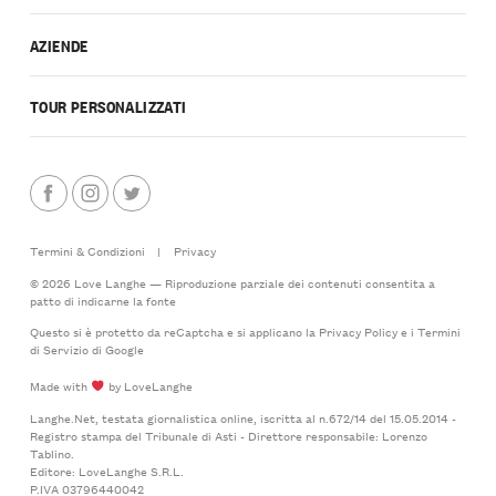
AZIENDE
TOUR PERSONALIZZATI
Termini & Condizioni
|
Privacy
© 2026 Love Langhe — Riproduzione parziale dei contenuti consentita a
patto di indicarne la fonte
Questo si è protetto da reCaptcha e si applicano la
Privacy Policy
e i
Termini
di Servizio
di Google
Made with
by LoveLanghe
Langhe.Net, testata giornalistica online, iscritta al n.672/14 del 15.05.2014 -
Registro stampa del Tribunale di Asti - Direttore responsabile: Lorenzo
Tablino.
Editore: LoveLanghe S.R.L.
P.IVA 03796440042