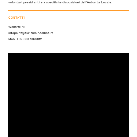
volontari presidianti e a specifiche disposizioni dell’Autorità Locale.
CONTATTI
Website ↝
infopoint@turismoincollina.it
Mob: +39 333 1365812