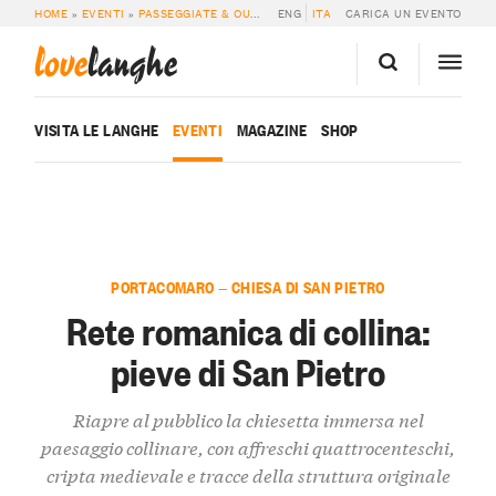
HOME
»
EVENTI
»
PASSEGGIATE & OUTDOOR
ENG
»
RETE ROMANICA DI COLLINA: PI
ITA
CARICA UN EVENTO
love
langhe
VISITA LE LANGHE
EVENTI
MAGAZINE
SHOP
PORTACOMARO — CHIESA DI SAN PIETRO
Rete romanica di collina:
pieve di San Pietro
Riapre al pubblico la chiesetta immersa nel
paesaggio collinare, con affreschi quattrocenteschi,
cripta medievale e tracce della struttura originale